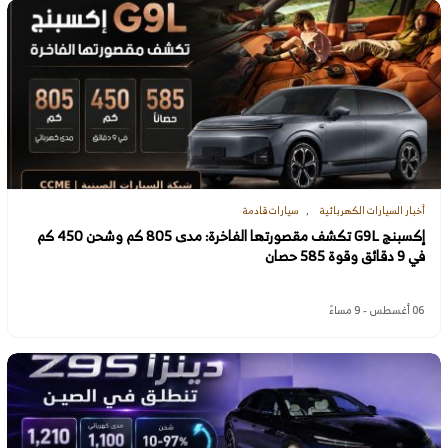
أخبار السيارات الكهربائية
سيارات قادمة
إكسبنج G9L تكشف مقصورتها الفاخرة: مدى 805 كم وشحن 450 كم
في 9 دقائق وقوة 585 حصان
06 أغسطس - 9 مساءً