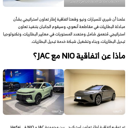
محطات تبديل البطاريات في الصين
علمنا أن شيري للسيارات ونيو وقعتا اتفاقية إطار تعاون استراتيجي بشأن
مبادلة البطاريات في مقاطعة آنهوي، وسيقوم الجانبان بتنفيذ تعاون
استراتيجي مُتعمق شامل ومتعدد المستويات في معايير البطاريات، وتكنولوجيا
تبديل البطاريات، وبناء وتشغيل شبكة خدمة تبديل البطاريات.
ماذا عن اتفاقية NIO مع JAC؟
تم توقيع اتفاقية إطار تعاون استراتيجي بين مجموعة JAC و NIO في Hefei.