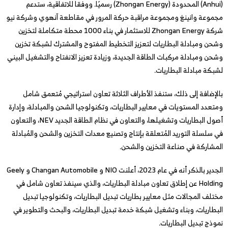
(Anhui) المحدودة (Zhongan Energy) رسميًا. ووفقا للاتفاقية، ستدعم
مجموعة وانينغ ومجموعة مراقبة حركة المرور في مقاطعة آنهوي وشركة نيو
شركة Zhongan Energy للاستثمار في بناء 1000 محطة متكاملة لتخزين
وشحن ومبادلة البطاريات لتعزيز التخطيط المفتوح والمشترك لشبكة تخزين
وشحن ومبادلة مركبات الطاقة الجديدة، وزيادة تعزيز الانفتاح والتشغيل البيني
لشبكة مبادلة البطاريات.
بالإضافة إلى ذلك، ستنفذ الأطراف الثلاثة تعاون استراتيجي مُتعمق شامل
ومتعدد المستويات في معايير البطاريات، وتكنولوجيا الشحن والمبادلة، وإدارة
أصول البطاريات وتشغيلها، والتعاون في نظام الطاقة الجديد NEV، والتعاون
في سلسلة التوريد المُتعلقة بإنتاج وتصنيع معدات التخزين والشحن والمُبادلة
المشاركة في صناعة التخزين والشحن.
الجدير بالذكر أنه في عام 2023، أعلنت NIO و Changan Automobile و Geely
Holding عن إطلاق تعاون مبادلة البطاريات، والذي سينفذ تعاون شامل في
مختلف المجالات مثل معايير بطاريات تبديل البطاريات، وتكنولوجيا تبديل
البطاريات، وبناء وتشغيل شبكة خدمة تبديل البطاريات، والبحث والتطوير في
نموذج تبديل البطاريات.