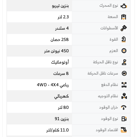
بنزين تيربو
نوع المحرك
2.3 لتر
السعة
4 سلندر
الأسطوانات
258 حصان
القوة
450 نيوتن متر
العزم
أوتوماتيك
نوع ناقل الحركة
8 سرعات
سرعات ناقل الحركة
رباعي 4WD - 4X4
نظام الدفع
كهربائي
نظام التوجيه
80 لتر
خزان الوقود
بنزين 91
نوع الوقود
11.0 كلم/لتر
اقتصاد الوقود