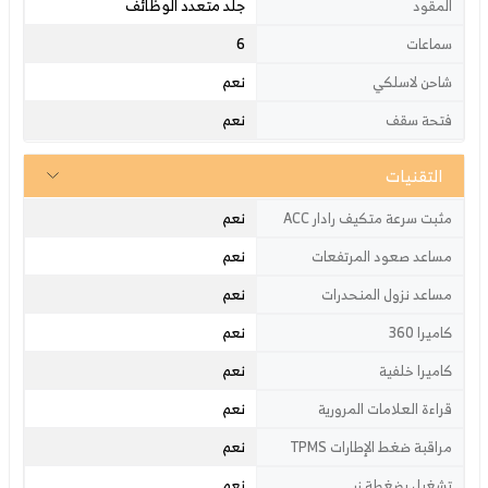
جلد متعدد الوظائف
المقود
6
سماعات
نعم
شاحن لاسلكي
نعم
فتحة سقف
التقنيات
نعم
مثبت سرعة متكيف رادار ACC
نعم
مساعد صعود المرتفعات
نعم
مساعد نزول المنحدرات
نعم
كاميرا 360
نعم
كاميرا خلفية
نعم
قراءة العلامات المرورية
نعم
مراقبة ضغط الإطارات TPMS
نعم
تشغيل بضغطة زر