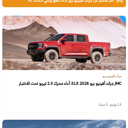
أخر الأخبار عن جراند أفينيو برو SLX دفع رباعي AT 2025
جراند أفينيو برو
JMC جراند أفينيو برو SLX 2026: أداء محرك 2.3 تيربو تحت الاختبار
13 يوليو - 5 مساءً