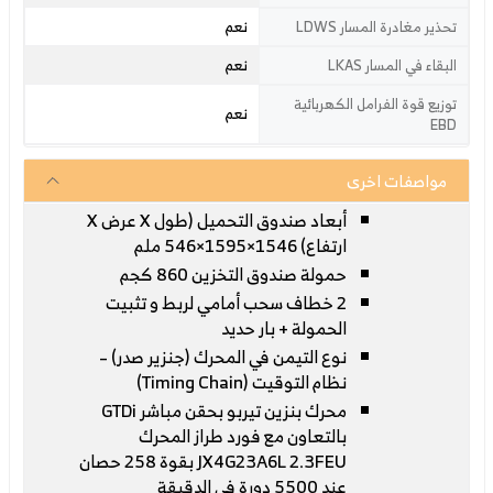
نعم
تحذير مغادرة المسار LDWS
نعم
البقاء في المسار LKAS
توزيع قوة الفرامل الكهربائية
نعم
EBD
مواصفات اخرى
أبعاد صندوق التحميل (طول X عرض X
ارتفاع) 1546×1595×546 ملم
حمولة صندوق التخزين 860 كجم
2 خطاف سحب أمامي لربط و تثبيت
الحمولة + بار حديد
نوع التيمن في المحرك (جنزير صدر) –
نظام التوقيت (Timing Chain)
محرك بنزين تيربو بحقن مباشر GTDi
بالتعاون مع فورد طراز المحرك
JX4G23A6L 2.3FEU بقوة 258 حصان
عند 5500 دورة في الدقيقة