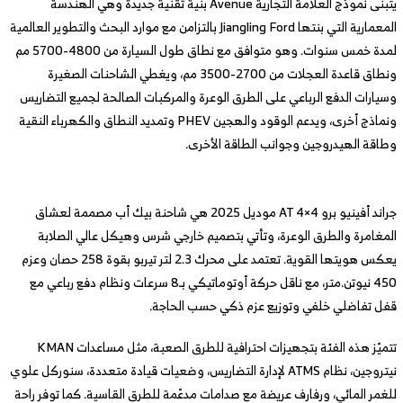
يتبنى نموذج العلامة التجارية Avenue بنية تقنية جديدة وهي الهندسة
المعمارية التي بنتها Jiangling Ford بالتزامن مع موارد البحث والتطوير العالمية
لمدة خمس سنوات. وهو متوافق مع نطاق طول السيارة من 4800-5700 مم
ونطاق قاعدة العجلات من 2700-3500 مم، ويغطي الشاحنات الصغيرة
وسيارات الدفع الرباعي على الطرق الوعرة والمركبات الصالحة لجميع التضاريس
ونماذج أخرى، ويدعم الوقود والهجين PHEV وتمديد النطاق والكهرباء النقية
وطاقة الهيدروجين وجوانب الطاقة الأخرى.
جراند أفينيو برو 4×4 AT موديل 2025 هي شاحنة بيك أب مصممة لعشاق
المغامرة والطرق الوعرة، وتأتي بتصميم خارجي شرس وهيكل عالي الصلابة
يعكس هويتها القوية. تعتمد على محرك 2.3 لتر تيربو بقوة 258 حصان وعزم
450 نيوتن.متر، مع ناقل حركة أوتوماتيكي بـ8 سرعات ونظام دفع رباعي مع
قفل تفاضلي خلفي وتوزيع عزم ذكي حسب الحاجة.
تتميّز هذه الفئة بتجهيزات احترافية للطرق الصعبة، مثل مساعدات KMAN
نيتروجين، نظام ATMS لإدارة التضاريس، وضعيات قيادة متعددة، سنوركل علوي
للغمر المائي، ورفارف عريضة مع صدامات مدعّمة للطرق القاسية. كما توفر راحة