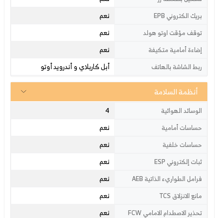
نعم
بريك الكتروني EPB
نعم
توقف مؤقت اوتو هولد
نعم
إضاءة أمامية متكيفة
أبل كاربلاي و أندرويد أوتو
ربط الشاشة بالهاتف
أنظمة السلامة
4
الوسائد الهوائية
نعم
حساسات أمامية
نعم
حساسات خلفية
نعم
ثبات إلكتروني ESP
نعم
فرامل الطواريء الذاتية AEB
نعم
مانع الانزلاق TCS
نعم
تحذير الاصطدام الامامي FCW