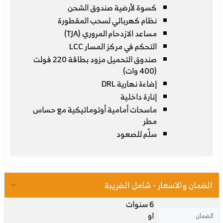
كسوة لأرضية صندوق الشحن
نظام كهربائي لسحب المقطورة
مساعد الازدحام المروري (TJA)
التحكم في مركز المسار LCC
صندوق التحميل مزود بطاقة 220 فولت
(400 وات)
إضاءة نهارية DRL
إنارة داخلية
ماسحات أمامية أوتوماتيكية مع حساس
مطر
سلّم للصعود
الضمان والاسعار - شامل الضريبة
6 سنوات
او
الضمان