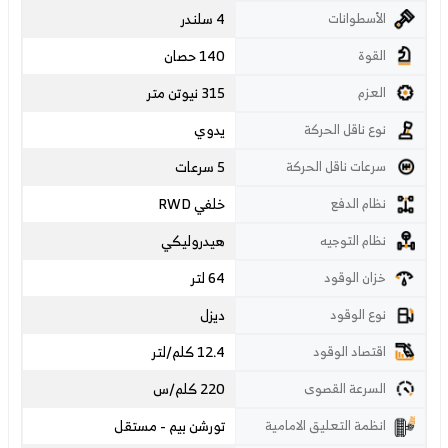
4 سلندر
الأسطوانات
140 حصان
القوة
315 نيوتن متر
العزم
يدوي
نوع ناقل الحركة
5 سرعات
سرعات ناقل الحركة
خلفي RWD
نظام الدفع
هيدروليكي
نظام التوجيه
64 لتر
خزان الوقود
ديزل
نوع الوقود
12.4 كلم/لتر
اقتصاد الوقود
220
كلم/س
السرعة القصوى
تورشن بيم - مستقل
انظمة التعليق الامامية