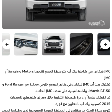
JMC فيقاس هي شاحنة بيك آب متوسطة الحجم تنتجها Jiangling Motors أو
JMC.
تشترك بيك أب JMC فيقاس في عناصر تصميم خارجي مماثلة مع Ford Ranger و
Mazda BT-50 ، ولكنها مبنية على منصة JMC الخاصة.
تم الكشف عنها أول مرة كنسخة اختبارية خلال معرض شنغهاي للسيارات
2015 كسيارة بيك اب بالتعاون مع فورد.
تتوفر سيارة البيك اب فيقاس في المملكة العربية السعودية لدى وكيلها الجديد