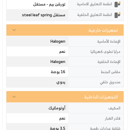
تورشن بيم - مستقل
انظمة التعليق الامامية
مستقل steel leaf spring
انظمة التعليق الخلفية
تجهيزات خارجية
Halogen
الإضاءة الأمامية
نعم
مرايا تطوى كهربائيا
Halogen
الإضاءة الخلفية
16 بوصة
مقاس الجنط
يدوي
صندوق خلفي
التجهيزات الداخلية
أوتوماتيك
المكيف
نعم
فلتر الغبار
3.5 بوصة
شاشة عدادات رقمية