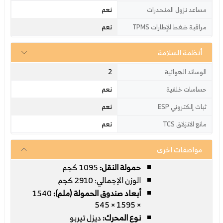
نعم
مساعد نزول المنحدرات
نعم
مراقبة ضغط الإطارات TPMS
أنظمة السلامة
2
الوسائد الهوائية
نعم
حساسات خلفية
نعم
ثبات إلكتروني ESP
نعم
مانع الانزلاق TCS
مواصفات اخرى
حمولة النقل:
1095 كجم
الوزن الإجمالي: 2910 كجم
أبعاد صندوق الحمولة (ملم):
1540
× 1595 × 545
نوع المحرك:
ديزل تيربو