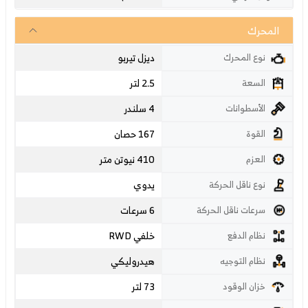
المحرك
ديزل تيربو
نوع المحرك
2.5 لتر
السعة
4 سلندر
الأسطوانات
167 حصان
القوة
410 نيوتن متر
العزم
يدوي
نوع ناقل الحركة
6 سرعات
سرعات ناقل الحركة
خلفي RWD
نظام الدفع
هيدروليكي
نظام التوجيه
73 لتر
خزان الوقود