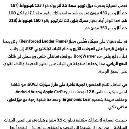
تعمل السيارة بمحرك
ديزل توربو سعة 2.5 لتر
يولّد قوة
123 كيلوواط (167
حصانًا)
وعزم
430 نيوتن.متر
مع كفاءة استهلاك وقود تبلغ
7.1 لتر لكل 100
كم
. كما تتوفر أيضًا بخيار
محرك بنزين 2.0 لتر تيربو
بقوة
160 كيلوواط (218
حصانًا)
وعزم
350 نيوتن.متر
.
تم بناء Vigus على
هيكل سُلّمي معزّز (Reinforced Ladder Frame)
، وتزويدها
بـ
فرامل قرصية على العجلات الأربع
ونظام
الثبات الإلكتروني ESP
، إلى جانب
نظام
دفع رباعي من BorgWarner
مع
قفل تفاضلي خلفي ووسطي في فئات
الدفع الرباعي
، مما يجعلها متفوقة في الثبات على الطرق المعبدة والأداء القوي
على الطرق الوعرة.
في الداخل، تقدّم المقصورة
تجربة فاخرة على طراز سيارات الـSUV
، مع شاشة
لمس مركزية مقاس
12.8 بوصة
تدعم
Apple CarPlay وAndroid Auto
،
ومقاعد مريحة بتصميم
Ergonomic Lear
، ومساحة خلفية رحبة مع
حيّز تخزين
مخفي ذكي
.
خضعت السيارة لاختبارات مكثفة تجاوزت
3.9 مليون كيلومتر
في أقصى البيئات
المناخية — من الحرارة الشديدة إلى التجمد والمرتفعات العالية — لتؤكد أنها