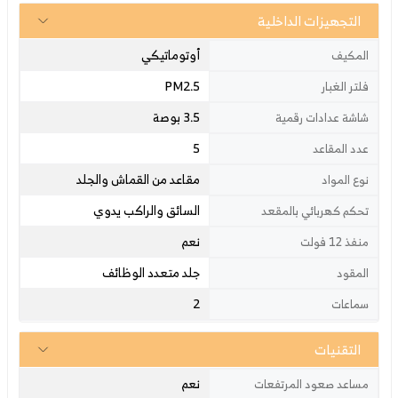
التجهيزات الداخلية
أوتوماتيكي
المكيف
PM2.5
فلتر الغبار
3.5 بوصة
شاشة عدادات رقمية
5
عدد المقاعد
مقاعد من القماش والجلد
نوع المواد
السائق والراكب يدوي
تحكم كهربائي بالمقعد
نعم
منفذ 12 فولت
جلد متعدد الوظائف
المقود
2
سماعات
التقنيات
نعم
مساعد صعود المرتفعات