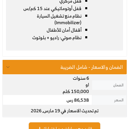
قفل مركزي
قفل أوتوماتيكي عند 15 كم/س
نظام منع تشغيل السيارة
(Immobilizer)
أقفال أمان للأطفال
نظام صوتي: راديو + بلوتوث
الضمان والاسعار - شامل الضريبة
6 سنوات
او
الضمان
150,000 كلم
86,538 رس
السعر
تم تحديث الاسعار في 19 مارس, 2026
قارن مع سيارات من اختيارك