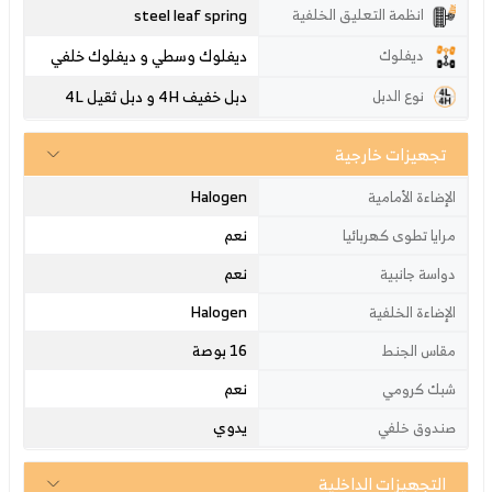
steel leaf spring
انظمة التعليق الخلفية
ديفلوك وسطي و ديفلوك خلفي
ديفلوك
دبل خفيف 4H و دبل ثقيل 4L
نوع الدبل
تجهيزات خارجية
Halogen
الإضاءة الأمامية
نعم
مرايا تطوى كهربائيا
نعم
دواسة جانبية
Halogen
الإضاءة الخلفية
16 بوصة
مقاس الجنط
نعم
شبك كرومي
يدوي
صندوق خلفي
التجهيزات الداخلية