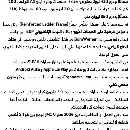
حصانًا)
وعزم
430 نيوتن.متر
مع كفاءة استهلاك وقود تبلغ
7.1 لتر لكل 100
كم
. كما تتوفر أيضًا بخيار
محرك بنزين 2.0 لتر تيربو
بقوة
160 كيلوواط (218
حصانًا)
وعزم
350 نيوتن.متر
.
تم بناء Vigus على
هيكل سُلّمي معزّز (Reinforced Ladder Frame)
، وتزويدها
بـ
فرامل قرصية على العجلات الأربع
ونظام
الثبات الإلكتروني ESP
، إلى جانب
نظام
دفع رباعي من BorgWarner
مع
قفل تفاضلي خلفي ووسطي في فئات
الدفع الرباعي
، مما يجعلها متفوقة في الثبات على الطرق المعبدة والأداء القوي
على الطرق الوعرة.
في الداخل، تقدّم المقصورة
تجربة فاخرة على طراز سيارات الـSUV
، مع شاشة
لمس مركزية مقاس
12.8 بوصة
تدعم
Apple CarPlay وAndroid Auto
،
ومقاعد مريحة بتصميم
Ergonomic Lear
، ومساحة خلفية رحبة مع
حيّز تخزين
مخفي ذكي
.
خضعت السيارة لاختبارات مكثفة تجاوزت
3.9 مليون كيلومتر
في أقصى البيئات
المناخية — من الحرارة الشديدة إلى التجمد والمرتفعات العالية — لتؤكد أنها
مصممة لتدوم وتواجه كل التحديات
.
سواء في العمل أو المغامرات، فإن
JMC Vigus 2026
تجمع بين
قوة لا تُكسر،
كفاءة لا تُضاهى، واعتمادية مطلقة
.
تتوفر سيارة البيك اب فيقاس في المملكة العربية السعودية لدى وكيلها شركة