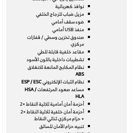
نوافذ كهربائية
مزيل ضباب للزجاج الخلفي
ضوء سقف أمامي
منفذ USB أمامي
صندوق تخزين وسطي / قفازات
مركزي
مقاعد خلفية قابلة للطي
تشطيبات داخلية باللون الأسود
نظام المكابح المانعة للانغلاق
ABS
نظام الثبات الإلكتروني
ESP / ESC
مساعد صعود المرتفعات
HSA /
HLA
أحزمة أمان أمامية ثلاثية النقاط ×2
أحزمة أمان خلفية ثلاثية النقاط ×2
+ حزام مركزي ثنائي النقاط
تنبيه حزام الأمان للسائق