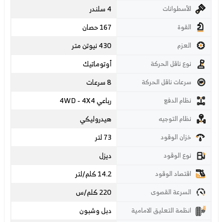
4 سلندر
الأسطوانات
167 حصان
القوة
430 نيوتن متر
العزم
أوتوماتيك
نوع ناقل الحركة
8 سرعات
سرعات ناقل الحركة
رباعي 4WD - 4X4
نظام الدفع
هيدروليكي
نظام التوجيه
73 لتر
خزان الوقود
ديزل
نوع الوقود
14.2 كلم/لتر
اقتصاد الوقود
220
كلم/س
السرعة القصوى
دبل وشبون
انظمة التعليق الامامية