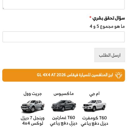
سؤال تحقق بشري
*
ما هو مجموع 5 و 4
ارسل الطلب
ابرز المنافسين للسيارة فيقاس GL 4X4 AT 2026
ام جي
ماكسيوس
جريت وول
T60 غمارتين
T60 كومفرت
وينجل 7 ديزل
ديزل دفع رباعي
ديزل دفع رباعي
لوكس 4x4