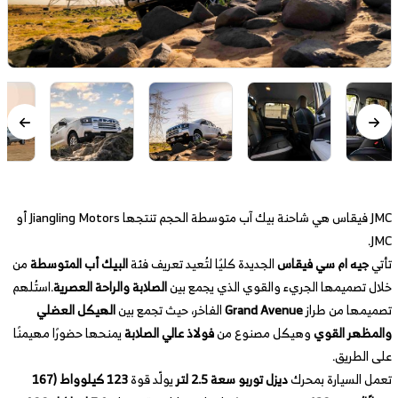
JMC فيقاس هي شاحنة بيك آب متوسطة الحجم تنتجها Jiangling Motors أو
JMC.
تأتي
جيه ام سي فيقاس
الجديدة كليًا لتُعيد تعريف فئة
البيك أب المتوسطة
من
خلال تصميمها الجريء والقوي الذي يجمع بين
الصلابة والراحة العصرية
.استُلهم
تصميمها من طراز
Grand Avenue
الفاخر، حيث تجمع بين
الهيكل العضلي
والمظهر القوي
وهيكل مصنوع من
فولاذ عالي الصلابة
يمنحها حضورًا مهيمنًا
على الطريق.
تعمل السيارة بمحرك
ديزل توربو سعة 2.5 لتر
يولّد قوة
123 كيلوواط (167