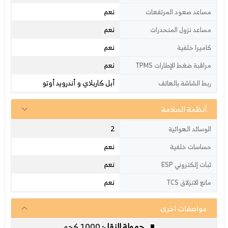
نعم
مساعد صعود المرتفعات
نعم
مساعد نزول المنحدرات
نعم
كاميرا خلفية
نعم
مراقبة ضغط الإطارات TPMS
أبل كاربلاي و أندرويد أوتو
ربط الشاشة بالهاتف
أنظمة السلامة
2
الوسائد الهوائية
نعم
حساسات خلفية
نعم
ثبات إلكتروني ESP
نعم
مانع الانزلاق TCS
مواصفات اخرى
حمولة النقل:
1000 كجم