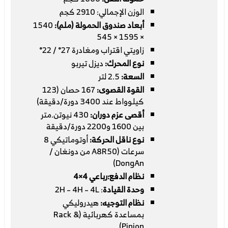
الوزن الإجمالي: 2910 كجم
أبعاد صندوق الحمولة (ملم):
1540
× 1595 × 545
زاويتي اقتراب ومغادرة 27° / 22°
نوع المحرك:
ديزل تيربو
السعة:
2.5 لتر
القوة القصوى:
167 حصان (123
كيلوواط عند 3400 دورة/دقيقة)
أقصى عزم دوران:
430 نيوتن.متر
بين 1600 و2200 دورة/دقيقة
نوع ناقل الحركة:
أوتوماتيكي 8
سرعات (A8R50 من دونغان /
DongAn)
نظام الدفع:رباعي 4×4
وحدة القيادة
: 2H – 4H – 4L
نظام التوجيه:
هيدروليكي
بمساعدة كهربائية (Rack &
Pinion)