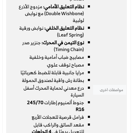
نظام التعليق الأمامي:
مزدوج الأذرع
(Double Wishbone) مع نوابض
لولبية
نظام التعليق الخلفي:
نوابض ورقية
(Leaf Spring)
نوع التيمن في المحرك:
جنزير صدر
(Timing Chain)
مصابيح ضباب أمامية وخلفية
مصباح توقف علوي
مرايا جانبية قابلة للضبط كهربائيًا
بطانة رش واقية لصندوق الحمولة
درع معدني لحماية المحرك أسفل
مواصفات اخرى
السيارة
جنوط ألمنيوم إطارات
245/70
R16
فرامل قرصية للعجلات الأربع
مقعد السائق والراكب قابل
للتعديل يدويًا في
4 اتجاهات