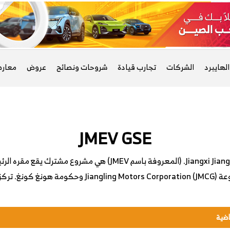
لهايبرد
الشركات
تجارب قيادة
شروحات ونصائح
عروض
معار
JMEV GSE
Jiangxi Jiangling Group New Energy Vehicle Co.، Ltd. (المعروفة با