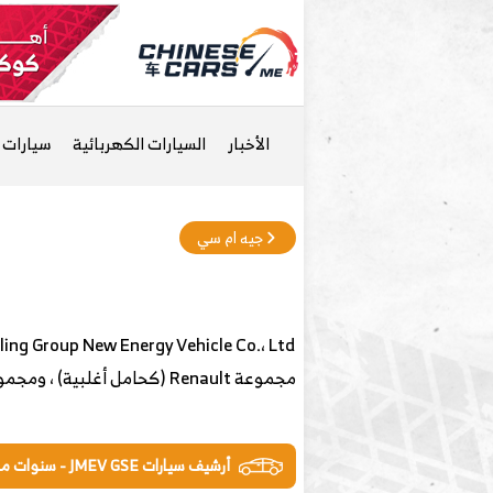
الأخبار
السيارات الكهربائية
سيارات ا
جيه ام سي
مجموعة Renault (كحامل أغلبية) ، ومجموعة Jiangling Motors Corporation (JMCG) وحكومة هونغ كونغ. تركز JMEV
أرشيف سيارات JMEV GSE - سنوات ماضية