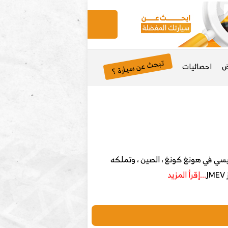
تبحث عن سيارة ؟
ض
احصائيات
سم JMEV) هي مشروع مشترك يقع مقره الرئيسي في هونغ كونغ ، الصين ، وتملكه
...إقرأ المزيد