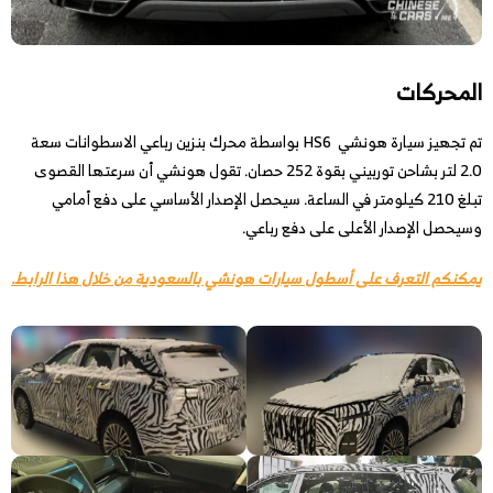
المحركات
تم تجهيز سيارة هونشي HS6 بواسطة محرك بنزين رباعي الاسطوانات سعة
2.0 لتر بشاحن توربيني بقوة 252 حصان. تقول هونشي أن سرعتها القصوى
تبلغ 210 كيلومتر في الساعة. سيحصل الإصدار الأساسي على دفع أمامي
وسيحصل الإصدار الأعلى على دفع رباعي.
يمكنكم التعرف على أسطول سيارات هونشي بالسعودية من خلال هذا الرابط.