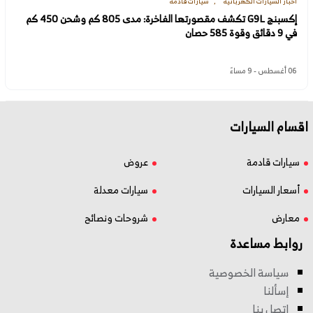
أخبار السيارات الكهربائية
سيارات قادمة
إكسبنج G9L تكشف مقصورتها الفاخرة: مدى 805 كم وشحن 450 كم
في 9 دقائق وقوة 585 حصان
06 أغسطس - 9 مساءً
اقسام السيارات
سيارات قادمة
عروض
أسعار السيارات
سيارات معدلة
معارض
شروحات ونصائح
روابط مساعدة
سياسة الخصوصية
إسألنا
اتصل بنا