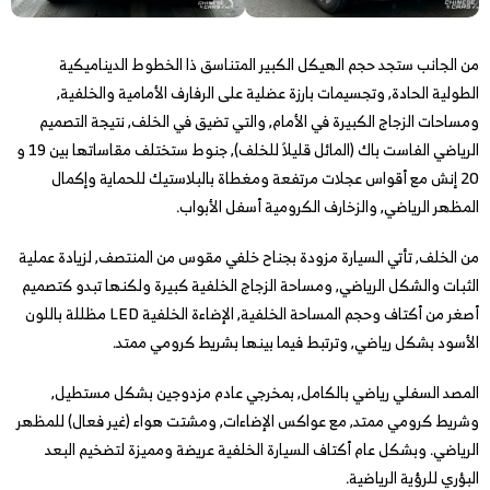
من الجانب ستجد حجم الهيكل الكبير المتناسق ذا الخطوط الديناميكية
الطولية الحادة, وتجسيمات بارزة عضلية على الرفارف الأمامية والخلفية,
ومساحات الزجاج الكبيرة في الأمام, والتي تضيق في الخلف, نتيجة التصميم
الرياضي الفاست باك (المائل قليلاً للخلف), جنوط ستختلف مقاساتها بين 19 و
20 إنش مع أقواس عجلات مرتفعة ومغطاة بالبلاستيك للحماية وإكمال
المظهر الرياضي, والزخارف الكرومية أسفل الأبواب.
من الخلف, تأتي السيارة مزودة بجناح خلفي مقوس من المنتصف, لزيادة عملية
الثبات والشكل الرياضي, ومساحة الزجاج الخلفية كبيرة ولكنها تبدو كتصميم
أصغر من أكتاف وحجم المساحة الخلفية, الإضاءة الخلفية LED مظللة باللون
الأسود بشكل رياضي, وترتبط فيما بينها بشريط كرومي ممتد.
المصد السفلي رياضي بالكامل, بمخرجي عادم مزدوجين بشكل مستطيل,
وشريط كرومي ممتد, مع عواكس الإضاءات, ومشتت هواء (غير فعال) للمظهر
الرياضي. وبشكل عام أكتاف السيارة الخلفية عريضة ومميزة لتضخيم البعد
البؤري للرؤية الرياضية.