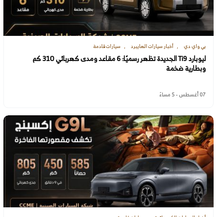
بي واي دي
أخبار سيارات الهايبرد
سيارات قادمة
ليوبارد Ti9 الجديدة تظهر رسميًا: 6 مقاعد ومدى كهربائي 310 كم
وبطارية ضخمة
07 أغسطس - 5 مساءً