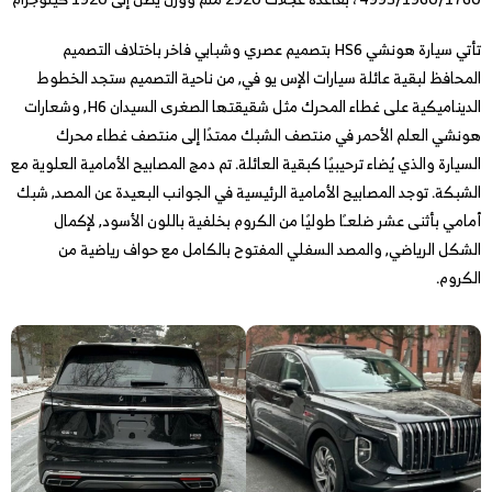
تأتي سيارة هونشي HS6 بتصميم عصري وشبابي فاخر باختلاف التصميم
المحافظ لبقية عائلة سيارات الإس يو في, من ناحية التصميم ستجد الخطوط
الديناميكية على غطاء المحرك مثل شقيقتها الصغرى السيدان H6, وشعارات
هونشي العلم الأحمر في منتصف الشبك ممتدًا إلى منتصف غطاء محرك
السيارة والذي يُضاء ترحيبيًا كبقية العائلة. تم دمج المصابيح الأمامية العلوية مع
الشبكة. توجد المصابيح الأمامية الرئيسية في الجوانب البعيدة عن المصد, شبك
أمامي بأثنى عشر ضلعـًا طوليًا من الكروم بخلفية باللون الأسود, لإكمال
الشكل الرياضي, والمصد السفلي المفتوح بالكامل مع حواف رياضية من
الكروم.