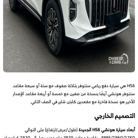
HS6 هي سيارة دفع رباعي ستتوفر بثلاثة صفوف مع ستة أو سبعة مقاعد.
ستتوفر هونشي أيضًا بنسخة من صفين مع خمسة أو أربعة مقاعد. الإصدار
الأخير هو نسخة فاخرة مع مقعدين كابتن شاير في الصف الثاني.
التصميم الخارجي
أبعاد سيارة هونشي HS6 الجديدة
(طول/عرض/ارتفاع) على التوالي
4995/1960/1760 ، بقاعدة عجلات 2920 ملم ووزن يصل إلى 1920 كيلوجرام