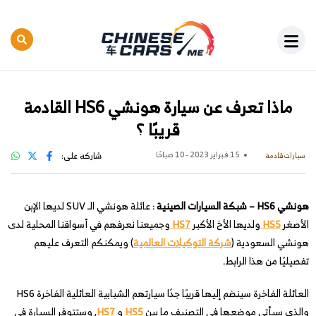
ماذا تعرف عن سيارة هونشي HS6 القادمة
قريبًا ؟
15 فبراير 2023 - 10 صباحًا
شاركه على:
سيارات قادمة
هونشي HS6 – شبكة السيارات الصينية
: عائلة هونشي الـ SUV لديها الإبن
الأصغر
HS5
ولديها الأخ الأكبر
HS7
وجميعنا نعرفهم في أسواقنا المحلية لدى
هونشي السعودية (
شركة التوكيلات العالمية
) ويمكنكم التعرف عليهم
تفصيليًا من هذا الرابط.
العائلة الفاخرة سينضم إليها قريبًا جدًا سيارتهم الشبابية العائلية الفاخرة HS6
والذي سيأتي موضعها في التصنيف ما بين
HS5
و
HS7
, وستتوفر السيارة في