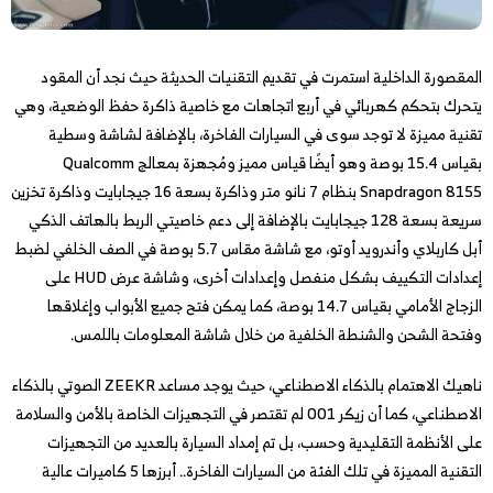
المقصورة الداخلية استمرت في تقديم التقنيات الحديثة حيث نجد أن المقود
يتحرك بتحكم كهربائي في أربع اتجاهات مع خاصية ذاكرة حفظ الوضعية، وهي
تقنية مميزة لا توجد سوى في السيارات الفاخرة، بالإضافة لشاشة وسطية
بقياس 15.4 بوصة وهو أيضًا قياس مميز ومُجهزة بمعالج Qualcomm
Snapdragon 8155 بنظام 7 نانو متر وذاكرة بسعة 16 جيجابايت وذاكرة تخزين
سريعة بسعة 128 جيجابايت بالإضافة إلى دعم خاصيتي الربط بالهاتف الذكي
أبل كاربلاي وأندرويد أوتو، مع شاشة مقاس 5.7 بوصة في الصف الخلفي لضبط
إعدادات التكييف بشكل منفصل وإعدادات أخرى، وشاشة عرض HUD على
الزجاج الأمامي بقياس 14.7 بوصة، كما يمكن فتح جميع الأبواب وإغلاقها
وفتحة الشحن والشنطة الخلفية من خلال شاشة المعلومات باللمس.
ناهيك الاهتمام بالذكاء الاصطناعي، حيث يوجد مساعد ZEEKR الصوتي بالذكاء
الاصطناعي، كما أن زيكر 001 لم تقتصر في التجهيزات الخاصة بالأمن والسلامة
على الأنظمة التقليدية وحسب، بل تم إمداد السيارة بالعديد من التجهيزات
التقنية المميزة في تلك الفئة من السيارات الفاخرة.. أبرزها 5 كاميرات عالية