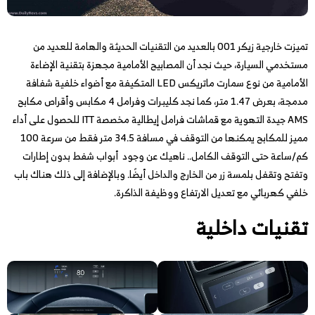
تميزت خارجية زيكر 001 بالعديد من التقنيات الحديثة والهامة للعديد من
مستخدمي السيارة، حيث نجد أن المصابيح الأمامية مجهزة بتقنية الإضاءة
الأمامية من نوع سمارت ماتريكس LED المتكيفة مع أضواء خلفية شفافة
مدمجة، بعرض 1.47 متر، كما نجد كليبرات وفرامل 4 مكابس وأقراص مكابح
AMS جيدة التهوية مع قماشات فرامل إيطالية مخصصة ITT للحصول على أداء
مميز للمكابح يمكنها من التوقف في مسافة 34.5 متر فقط من سرعة 100
كم/ساعة حتى التوقف الكامل.. ناهيك عن وجود أبواب شفط بدون إطارات
وتفتح وتقفل بلمسة زر من الخارج والداخل أيضًا. وبالإضافة إلى ذلك هناك باب
خلفي كهربائي مع تعديل الارتفاع ووظيفة الذاكرة.
تقنيات داخلية