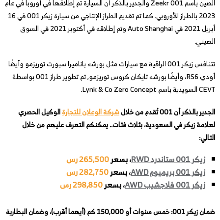
الصين باسم Zeekr 001 والجدير بالذكر أن السيارة تم إطلاقها في أوروبا في عام
2023 بالطراز الأوروبي. كما تم تقديم الطراز الإنتاجي من سيارة زيكر 001 في 16
أبريل 2021 في Auto Shanghai وتم إطلاقه في أكتوبر 2021 في السوق
الصيني.
تتنافس زيكر 001 الراقية مع سيارات مثل بورشه باناميرا سبورت توريزمو وأيضًا
أودي RS6، وأيضًا بورشه تايكان كروس توريزمو, تم تطوير طراز 001 بواسطة
CEVT السويدية باسم Lynk & Co Zero Concept.
الجدير بالذكر أن 001 تُقدم من خلال
شركة الوعلان للتجارة
الوكيل الحصري
لعلامة زيكر في السعودية، بثلاث فئات.. يمكنكم التعرف عليهم من خلال
التالي:
زيكر 001 ستاندرد RWD
، بسعر
265,500 رس
زيكر 001 بريميوم AWD
، بسعر
282,750 رس
زيكر 001 فلاجشيب AWD
، بسعر
298,850 رس
ضمان زيكر 001: خمس سنوات أو 150,000 كم (أيهما أقرب)، وضمان البطارية