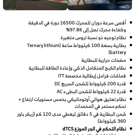
أقصى سرعة دوران للمحرك 16500 دورة في الدقيقة
وكفاءة محرك تصل إلى 97.86%
نظام توجيه ذو نسبة تروس متغيرة
بطارية بسعة 100 كيلوواط ساعة (Ternary lithium
battery)
مضخات حرارية للبطارية
نظام الكبح المتكامل الذكي وإعادة الطاقة للبطارية
قماشات فرامل إيطالية مخصصة ITT
قدرة 200 كيلوواط للشحن السريع DC
قدرة 22 كيلوواط للشحن البطىء AC
نظام تعليق هوائي أوتوماتيكي بخمس مستويات ارتفاع +
تحكم مستمر في المخمدات
شحن البطارية في 5 دقائق ليعطي مدى 120 كم (زيكر باور
360 كيلوواط)
نظام التحكم في الجر الموزع dTCS