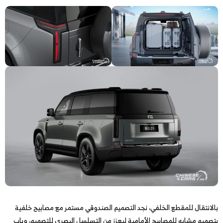
بالانتقال للمقطع الخلفي، نجد التصميم الصندوقي مستمر مع مصابيح خلفية
بتصميم مشابه للمصابيح الأمامية ليعزز من التسلسل البصري للتصميم، وباب