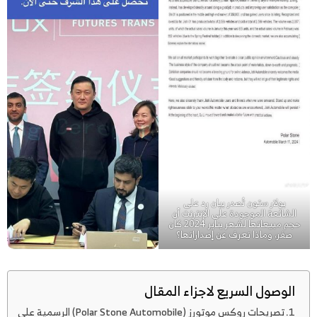
بولار ستون تُصدر بيان رد على
الشائعة الموجودة على الإنترنت أن
حجم مبيعاتها لشهر يناير 2024 كان
صفر، وماذا تعرف عن إصداراتها؟
الوصول السريع لاجزاء المقال
تصريحات روكس موتورز (Polar Stone Automobile) الرسمية على