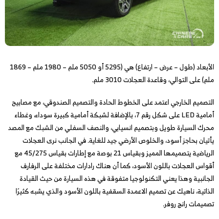
الأبعاد (طول – عرض – ارتفاع) هي (5295 أو 5050 ملم – 1980 ملم – 1869
ملم) على التوالي، وقاعدة العجلات 3010 ملم.
التصميم الخارجي اعتمد على الخطوط الحادة والتصميم الصندوقي، مع مصابيح
أمامية LED على شكل رقم 7، بالإضافة لشبكة أمامية كبيرة سوداء، وغطاء
محرك السيارة طويل وبتصميم انسيابي، والنصف السفلي من الشبك مع المصد
يأتيان بحاجز أسود، والخلوص الأرضي جيد للغاية. في الجانب نرى العجلات
الرياضية يتصميمها المميز وبقياس 21 بوصة مع إطارات بقياس 45/275 مع
أقواس العجلات باللون الأسود، كما أن هناك رادارات مختلفة على الرفارف
الجانبية وهذا يعني التكنولوجيا متفوقة في هذه السيارة من حيث القيادة
الذاتية، ناهيك عن تصميم الاعمدة السقفية باللون الأسود والذي يشبه كثيرًا
تصميمات رانج روفر.