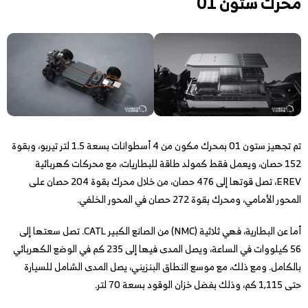
محرك ستون 01
تم تجهيز ستون 01 بمحرك مكون من 4 أسطوانات بسعة 1.5 لتر تيربو، وبقوة
152 حصان، ويعمل فقط كمولد طاقة للبطاريات، مع محركات كهربائية
EREV، تصل قوتها إلى 476 حصان، من خلال محرك بقوة 204 حصان على
المحور الأمامي، ومحرك بقوة 272 حصان في المحور الخلفي.
أما عن البطارية، فهي ثلاثية (NMC) من الصانع الكبير CATL. تصل سعتها إلى
56 كيلووات في الساعة، ويصل المدى فيها إلى 235 كم في الوضع الكهربائي
بالكامل. ومع ذلك، مع موسع النطاق البنزيني، يصل المدى الشامل للسيارة
حتى 1,115 كم، وذلك بفضل خزان الوقود بسعة 70 لتر.