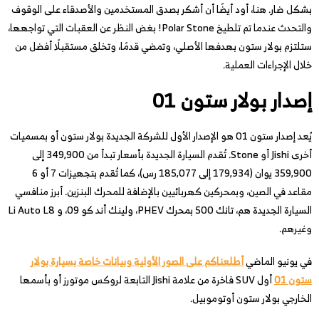
بشكل ضار. هنا، أود أيضًا أن أشكر بصدق المستخدمين والأصدقاء على الوقوف
والتحدث عندما تم تلطيخ Polar Stone! بغض النظر عن العقبات التي تواجهها،
ستلتزم بولار ستون بهدفها الأصلي، وتمضي قدمًا، وتخلق مستقبلًا أفضل من
خلال الإجراءات العملية.
إصدار بولار ستون 01
يُعد إصدار ستون 01 هو الإصدار الأول للشركة الجديدة بولار ستون أو بمسميات
أخرى Jishi أو Stone. تُقدم السيارة الجديدة بأسعار تبدأ من 349,900 إلى
359,900 يوان (179,934 إلى 185,077 رس)، كما تُقدم بتجهيزات 7 أو 6
مقاعد في الصين، وبمحركين كهربائيين بالإضافة للمحرك البنزين. أبرز منافسي
السيارة الجديدة هم، تانك 500 بمحرك PHEV، ولينك أند كو 09، و Li Auto L8
وغيرهم.
في يونيو الماضي
أطلعناكم على الصور الأولية وبيانات خاصة بسيارة بولار
ستون 01
أول SUV فاخرة من علامة Jishi التابعة لروكس موتورز أو بأسمها
الخارجي بولار ستون أوتوموبيل.