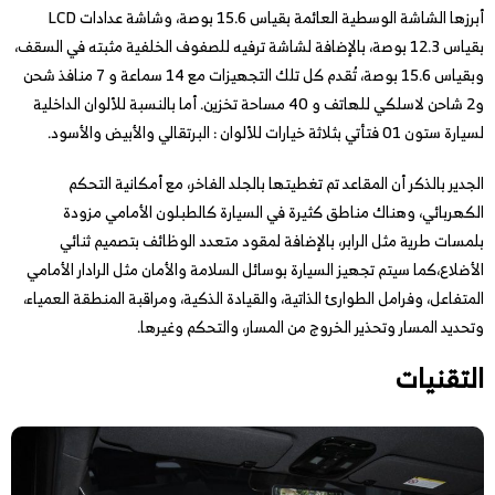
أبرزها الشاشة الوسطية العائمة بقياس 15.6 بوصة، وشاشة عدادات LCD
بقياس 12.3 بوصة، بالإضافة لشاشة ترفيه للصفوف الخلفية مثبته في السقف،
وبقياس 15.6 بوصة، تُقدم كل تلك التجهيزات مع 14 سماعة و 7 منافذ شحن
و2 شاحن لاسلكي للهاتف و 40 مساحة تخزين. أما بالنسبة للألوان الداخلية
لسيارة ستون 01 فتأتي بثلاثة خيارات للألوان : البرتقالي والأبيض والأسود.
الجدير بالذكر أن المقاعد تم تغطيتها بالجلد الفاخر، مع أمكانية التحكم
الكهربائي، وهناك مناطق كثيرة في السيارة كالطبلون الأمامي مزودة
بلمسات طرية مثل الرابر، بالإضافة لمقود متعدد الوظائف بتصميم ثنائي
الأضلاع،كما سيتم تجهيز السيارة بوسائل السلامة والأمان مثل الرادار الأمامي
المتفاعل، وفرامل الطوارئ الذاتية، والقيادة الذكية، ومراقبة المنطقة العمياء،
وتحديد المسار وتحذير الخروج من المسار، والتحكم وغيرها.
التقنيات