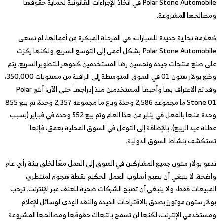
Polar Stone Automobile في اتخاذ الإجراءات القانونية لحماية حقوقها
ومصالحها المشروعة.
كعلامة تجارية جديدة للسيارات، في المرحلة المبكرة من أعمالها، لم تسعى
Polar Stone Automobile بشكل أعمى إلى التوسع السريع، ولكنها ركزت
على صنع منتجات جيدة وتحسين رضا المستخدمين كجوهر للتطوير السريع. يتم
وضع بولار ستون 01 في السوق المتوسطة إلى الراقية من مستويات 350,000،
وقد تم الاعتراف بها وأحبها المستخدمين منذ إدراجها. حتى الآن، أنتج Polar
Stone 01 ما مجموعه 2,586 وحدة وباع ما مجموعه 2,357 وحدة، تم بيع 855
وحدة منها بالفعل في يناير من هذا العام وتم بيع 552 وحدة في فبراير (بسبب
عطلة عيد الربيع). بالإضافة إلى التوغل في السوق المحلية بعمق، فإنها
تستكشف بنشاط السوق الدولية.
تدعو بولار ستون جميع المشاركين في السوق إلى العمل معًا لخلق بيئة رأي عام
واضحة. لا ينبغي أن يصبح أسلوب العمل الحكيم نقطة هجوم لمنتظري
المبيعات فقط، ولا ينبغي أن تصبح الشركات ضحية للعنف عبر الإنترنت. ترحب
بولار ستون موتورز بصدق بالاقتراحات الجيدة والنقد الودي لوسائل الإعلام
ومستخدمي الإنترنت، لكنها لن تسمح بانتهاك حقوقها ومصالحها المشروعة