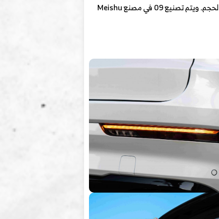
جروب. تم الكشف عن Lynk &Co 09 في 19 يونيو 2021 في شنغهاي، كما تم وضعها كسيارة دفع رباعي متوسطة الحجم. ويتم تصنيع 09 في مصنع Meishu