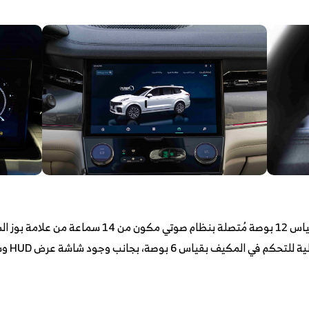
تم تجهيز لينك أند كو 09 بشاشة وسائط بقياس 12 بوصة مُ