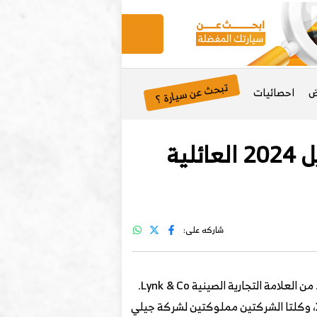
تبحث عن سيارة ؟
ض
احصائيات
أبرز التجهيزات الداخلية لسيارة لينك أند كو 09 موديل 2024 العائلية
شاركه على:
هي سيارة دفع رباعي فاخرة متوسطة الحجم تُقدم بثلاثة صفوف من المقاعد من العلامة التجارية الصينية Lynk & Co.
تم تطوير النموذج بالتعاون مع شركة سيارات فولفو ويشترك في منصة فولفو SPA من الجيل الثاني من فولفو XC90، وكلتا الشركتين مملوكتين لشركة جيلي