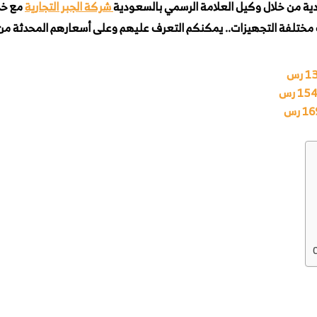
شركة الجبر التجارية
مع خدم
رس
1 رس
 رس