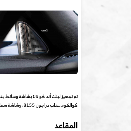
كوالكوم سناب دراجون 8155، وشاشة سفلية للتحكم في المكيف بقياس 6 بوصة، بجانب وجود شاشة عرض HUD وشاشة عدادات رقمية بقياس 12.3 بوصة.
المقاعد