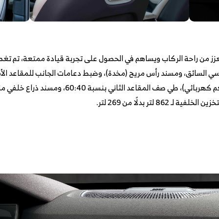
بتصميم مميز يعزز من راحة الركاب ويساهم في الحصول على تجربة قيادة ممتعة، تم ت
سي السائق، ومسند رأس مريح (مخدة)، وضبط دعامات الجانب للمقاعد الأم
مقاعد الثاني بنسبة 60:40، ومسند ذراع خلفي مزود بحاملات أكواب
لتر بدلًا من 269 لتر.