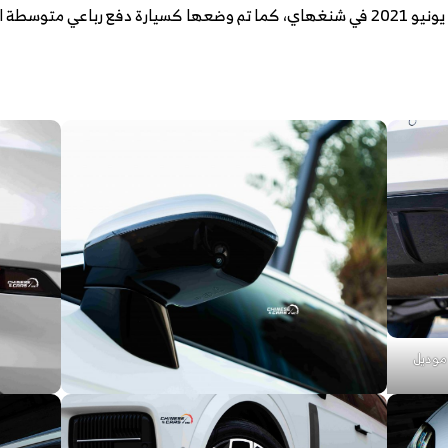
ز التجهيزات الداخلية لسيارة لينك أند كو 09 موديل