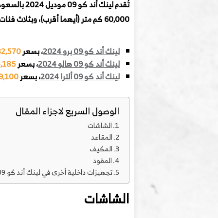
تُقدم لينك أند كو 09 موديل 2024 بالسعودية من خلال وكيل العلامة الرسمي بالسعودية
60,000 كم متر (أيهما أقرب)، وبثلاث فئات مختلفة التجهيزات.. يمكنكم التعرف عليهم وعلى أسعارهم المحدثة من خلال التالي.
لينك أند كو 09 برو 2024
، بسعر
132,570 
لينك أند كو 09 هالو 2024
، بسعر
54,185
لينك أند كو 09 ألترا 2024
، بسعر
169,100
الوصول السريع لاجزاء المقال
الشاشات
المقاعد
المكيف
المقود
تجهيزات داخلية أخرى في لينك أند كو 09
الشاشات