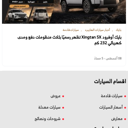
بايك
أخبار سيارات الهايبرد
سيارات قادمة
بايك أوفرود Xingtan 5X تظهر رسميًا بثلاث منظومات دفع ومدى
كهربائي 232 كم
08 أغسطس - 5 مساءً
اقسام السيارات
سيارات قادمة
عروض
أسعار السيارات
سيارات معدلة
معارض
شروحات ونصائح