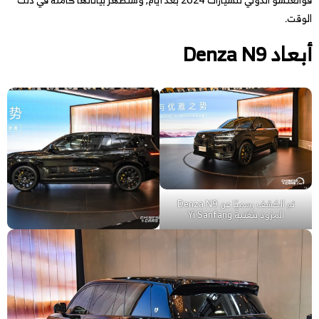
الوقت.
أبعاد Denza N9
تم الكشف رسميًا عن Denza N9
المزود بتقنية Yi Sanfang