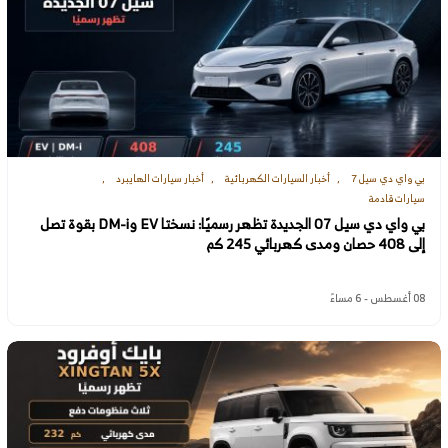
بي واي دي سيل 7
أخبار السيارات الكهربائية
أخبار سيارات الهايبرد
سيارات قادمة
بي واي دي سيل 07 الجديدة تظهر رسميًا: نسختا EV وDM-i بقوة تصل
إلى 408 حصان ومدى كهربائي 245 كم
08 أغسطس - 6 مساءً