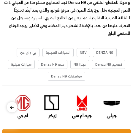
وصولًا للمقطع الخلفي من Denza N9 نجد المصابيح مستوحاة من المباني ذات
الصور الصينية مثل برج بنك الصين في هونغ كونغ، والذي يعد أيضًا تحديثًا
للثقافة الصينية التقليدية، مما يعزز من الطابع البصري للسيارة ويسهل من
التعرف عليها عن بعد.. بالإضافة لشعار دينزا المضاء، وفي الأعلى يوجد الجناح
السقفي البارز.
DENZA N9
NEV
السيارات الصينية
بي واي دي
تصميم Denza N9
دينزا N9
سعر Denza N9
سيارات صينية
مواصفات Denza N9
جيلي
جيه ام سي
زيكر
ام جي