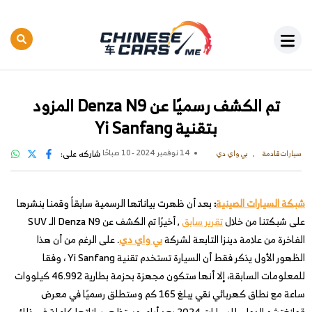
تم الكشف رسميًا عن Denza N9 المزود
بتقنية Yi Sanfang
14 نوفمبر 2024 - 10 صباحًا
شاركه على:
سيارات قادمة
بي واي دي
شبكة السيارات الصينية
:
بعد أن ظهرت بياناتها الرسمية سابقاً وقمنا بنشرها
على شبكتنا من خلال
تقرير سابق
, أخيرًا تم الكشف عن Denza N9 الـ SUV
الفاخرة من علامة دينزا التابعة لشركة
بي واي دي
. على الرغم من أن هذا
الظهور الأول يذكر فقط أن السيارة تستخدم تقنية Yi Sanfang ، وفقا
للمعلومات السابقة، إلا أنها ستكون مجهزة بحزمة بطارية 46.992 كيلووات
ساعة مع نطاق كهربائي نقي يبلغ 165 كم وستطلق رسميًا في معرض
قوانغتشو الدولي للسيارات 2024 بعد أيام, وستظهر بياناتها كاملة في ذلك