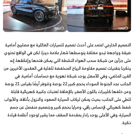
التصميم الخارجي اعتمد على أحدث تصميم للسيارات العائلية مع مصابيح أمامية
ضيقة وواجهة تبدو مغلقة يتوسطها شعار علامة دينزا، لكن في الواقع تحتوي
على جزأين من شبكة سحب الهواء النشطة التي يمكن فتحها وإغلاقها، إنه
يذكرنا بتقنيات تصميم مقاومة الرياح المنخفضة للغاية في العقدين الأخيرين من
القرن الماضي، وفي الأسفل يوجد شبكة تهوية مع حساسات أمامية. في
الجانب نجد الجنوط السوداء بحجم كبير 22 بوصة وتتوفر أيضًا بقياس 21 بوصة
ومن خلفها كليبرات باللون الأصفر، بالإضافة لعتبات جانبية كهربائية قابلة
للطي على الجانب، بحيث يمكن لركاب السيارة الصعود والنزول بأناقة، والأبواب
شفط كهربائي لإحساس راقي، ومرايا بحجم كبير وبتصميم منفصل عن جسم
السيارة، وفي الأعلى يوجد رادار بمقدمة السقف مما يشير لوجود أنظمة قيادة
ذكية.