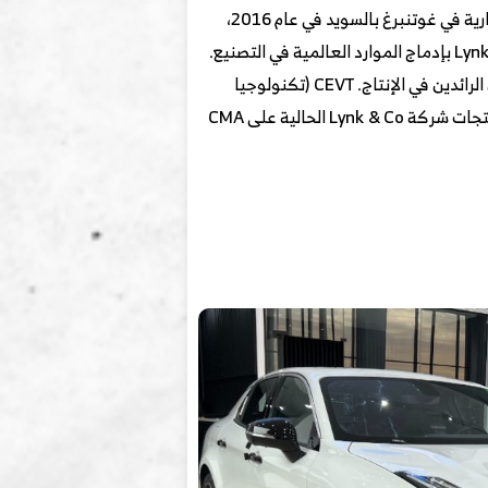
Lynk & Co هي علامة تجارية صينية سويدية للسيارات مملوكة لشركة جيلي للسيارات القابضة. تأسست العلامة التجارية في غوتنبرغ بالسويد في عام 2016،
وينصب تركيز العلامة التجارية على التكنولوجيا والإنتاج المبتكر لكل سيارتها، وتستهدف الفئات الشابة. تقوم Lynk & Co بإدماج الموارد العالمية في التصنيع.
وتقوم ثلاثة مصانع أُنشئت حديثًا بتصنيع حصري لمنتجات Lynk & Co في الصين. جنبًا إلى جنب مع الموردين العالميين الرائدين في الإنتاج. CEVT (تكنولوجيا
السيارات الأوروبية الصينية AB) في السويد هو مركز البحث والتطوير المبتكر الخاص بشركة Lynk & Co. يتم تطوير منتجات شركة Lynk & Co الحالية على CMA