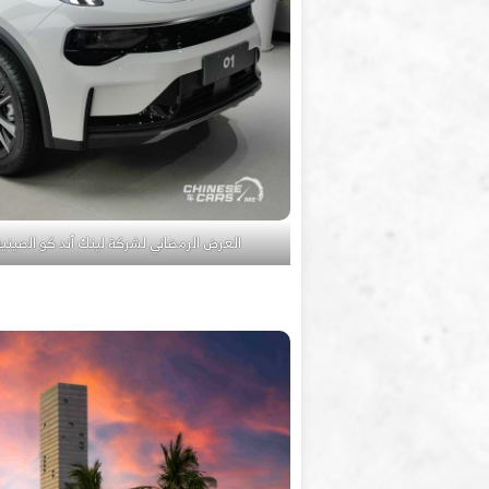
العرض الرمضاني لشركة لينك أند كو الصينية ب