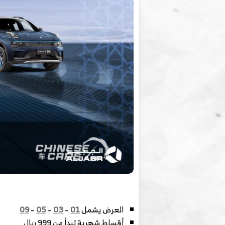
العرض يشمل
01
–
03
–
05
–
09
أقساط شهرية تبدأ من 999 ريال