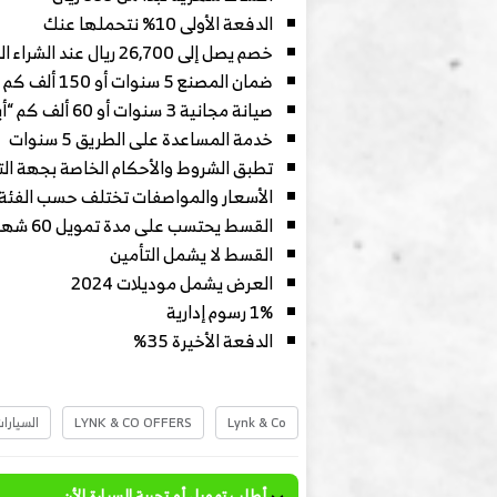
الدفعة الأولى 10% نتحملها عنك
خصم يصل إلى 26,700 ريال عند الشراء النقدي
ضمان المصنع 5 سنوات أو 150 ألف كم “أيهما أسبق”
صيانة مجانية 3 سنوات أو 60 ألف كم “أيهما أسبق”
خدمة المساعدة على الطريق 5 سنوات
تطبق الشروط والأحكام الخاصة بجهة ال
الأسعار والمواصفات تختلف حسب الفئة 
القسط يحتسب على مدة تمويل 60 شهر
القسط لا يشمل التأمين
العرض يشمل موديلات 2024
1% رسوم إدارية
الدفعة الأخيرة 35%
Lynk & Co
LYNK & CO OFFERS
السيارا
أطلب تمويل أو تجربة السيارة الأن