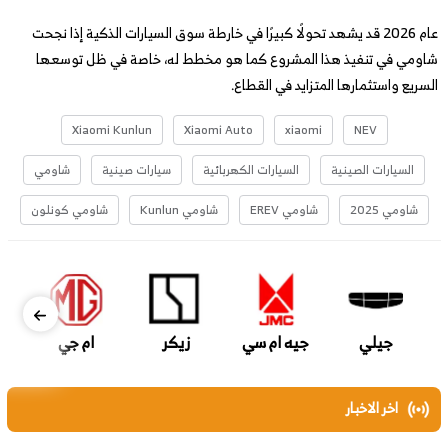
عام 2026 قد يشهد تحولًا كبيرًا في خارطة سوق السيارات الذكية إذا نجحت
شاومي في تنفيذ هذا المشروع كما هو مخطط له، خاصة في ظل توسعها
السريع واستثمارها المتزايد في القطاع.
Xiaomi Kunlun
Xiaomi Auto
xiaomi
NEV
السيارات الصينية
السيارات الكهربائية
سيارات صينية
شاومي
شاومي 2025
شاومي EREV
شاومي Kunlun
شاومي كونلون
جيلي
جيه ام سي
زيكر
ام جي
اخر الاخبار