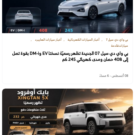
بي واي دي سيل 7
أخبار السيارات الكهربائية
أخبار سيارات الهايبرد
سيارات قادمة
بي واي دي سيل 07 الجديدة تظهر رسميًا: نسختا EV وDM-i بقوة تصل
إلى 408 حصان ومدى كهربائي 245 كم
08 أغسطس - 6 مساءً