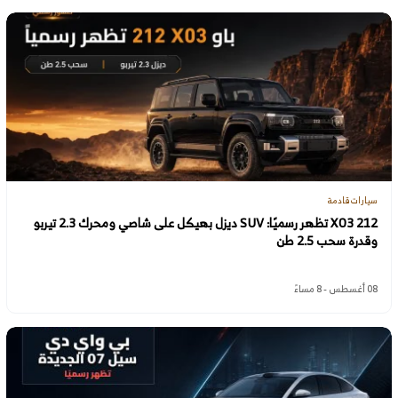
سيارات قادمة
212 X03 تظهر رسميًا: SUV ديزل بهيكل على شاصي ومحرك 2.3 تيربو
وقدرة سحب 2.5 طن
08 أغسطس - 8 مساءً