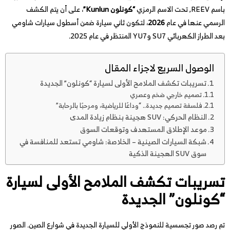
باسم REEV, تحت الاسم الرمزي
“كونلون Kunlun”
، على أن يتم الكشف
الرسمي عنها في عام
2026
، لتكون ثاني سيارة ضمن أسطول سيارات شاومي
بعد الطراز الكهربائي SU7 وYU7 المنتظر في عام 2025.
الوصول السريع لاجزاء المقال
تسريبات تكشف الملامح الأولى لسيارة “كونلون” الجديدة
تصميم خارجي ضخم وعصري
فلسفة تصميم جديدة.. “وداعًا للرياضية، ومرحبًا بالرحابة”
النظام الحركي: SUV هجينة بنظام زيادة المدى
موعد الإطلاق المستهدف وتوقعات السوق
شبكة السيارات الصينية – الخلاصة: شاومي تستعد للمنافسة في
سوق SUV الهجينة الذكية
تسريبات تكشف الملامح الأولى لسيارة
“كونلون” الجديدة
تم رصد صور تجسسية للنموذج الأولي للسيارة الجديدة في شوارع الصين. الصور