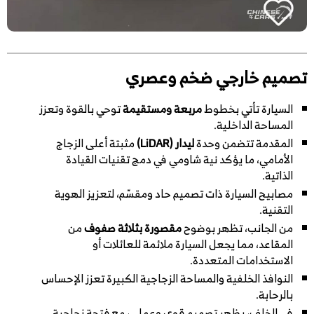
تصميم خارجي ضخم وعصري
السيارة تأتي بخطوط
مربعة ومستقيمة
توحي بالقوة وتعزز
المساحة الداخلية.
المقدمة تتضمن وحدة
ليدار (LiDAR)
مثبتة أعلى الزجاج
الأمامي، ما يؤكد نية شاومي في دمج تقنيات القيادة
الذاتية.
مصابيح السيارة ذات تصميم حاد ومقسّم، لتعزيز الهوية
التقنية.
من الجانب، تظهر بوضوح
مقصورة بثلاثة صفوف
من
المقاعد، مما يجعل السيارة ملائمة للعائلات أو
الاستخدامات المتعددة.
النوافذ الخلفية والمساحة الزجاجية الكبيرة تعزز الإحساس
بالرحابة.
في الخلف، يظهر تصميم قوي وعملي، مع فتحة زجاجية