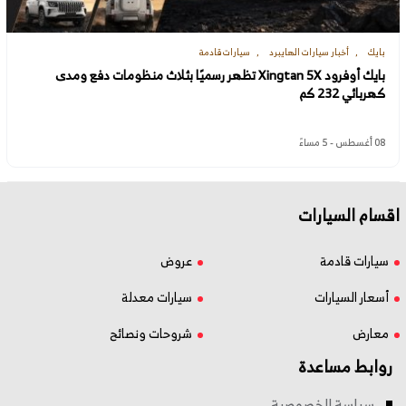
بايك
أخبار سيارات الهايبرد
سيارات قادمة
بايك أوفرود Xingtan 5X تظهر رسميًا بثلاث منظومات دفع ومدى
كهربائي 232 كم
08 أغسطس - 5 مساءً
اقسام السيارات
سيارات قادمة
عروض
أسعار السيارات
سيارات معدلة
معارض
شروحات ونصائح
روابط مساعدة
سياسة الخصوصية