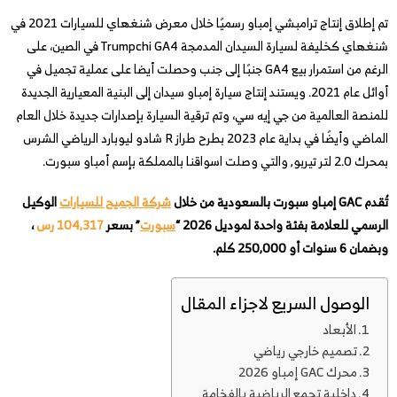
تم إطلاق إنتاج ترامبشي إمباو رسميًا خلال معرض شنغهاي للسيارات 2021 في
شنغهاي كخليفة لسيارة السيدان المدمجة Trumpchi GA4 في الصين، على
الرغم من استمرار بيع GA4 جنبًا إلى جنب وحصلت أيضا على عملية تجميل في
أوائل عام 2021. ويستند إنتاج سيارة إمباو سيدان إلى البنية المعيارية الجديدة
للمنصة العالمية من جي إيه سي، وتم ترقية السيارة بإصدارات جديدة خلال العام
الماضي وأيضًا في بداية عام 2023 بطرح طراز R شادو ليوبارد الرياضي الشرس
بمحرك 2.0 لتر تيربو, والتي وصلت اسواقنا بالمملكة بإسم أمباو سبورت.
تُقدم GAC إمباو سبورت بالسعودية من خلال
شركة الجميح للسيارات
الوكيل
الرسمي للعلامة بفئة واحدة لموديل 2026 “
سبورت
” بسعر
104,317 رس
،
وبضمان 6 سنوات أو 250,000 كلم.
الوصول السريع لاجزاء المقال
الأبعاد
تصميم خارجي رياضي
محرك GAC إمباو 2026
داخلية تجمع الرياضية بالفخامة