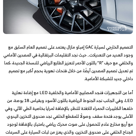
التصميم الخارجي لسيارة GAC إمباو مازال يعتمد على تصميم العام السابق مع
وجود العديد من التعديلات.. حيث نجد التقليمات البرتقالية في المصدين الأمامي
والخلفي مع حرف “R” باللون الأحمر لتعزيز الطابع الرياضي للنسخة الجديدة، كما
تم تعديل تصميم المصدين أيضًا، من خلال فتحات تهوية بحجم أكبر مع تصميم
داخلي جديد للشبكة الأمامية.
أما عن التجهيزات فنجد المصابيح الأمامية والخلفية LED مع إضاءة نهارية
LED، وفي الجانب نجد الجنوط الرياضية باللون الأسود وبقياس 18 بوصة، من
خلفها الكليبرات الحمراء اللافتة للنظر، بالإضافة لمرايا بخاصية الطي الآلي، وفي
الأعلى يوجد فتحة سقف. وصولًا للمقطع الخلفي نجد صندوق التخزين اليدوي
مع أربع مخارج عادم للحصول على صوت محرك رياضي بامتياز، بالإضافة لوجود
الجناح الخلفي على صندوق التخزين، والذي يعزز من ثبات السيارة على السرعات