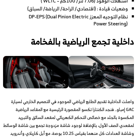
استهلاك الوقود (7.06 لتر/ 100كم – WLTC )
وضعيات قيادة : (اقتصادي/ الراحة/ الرياضة/ السباق)
نظام التوجيه المعزز DP-EPS (Dual Pinion Electric
Power Steering)
داخلية تجمع الرياضية بالفخامة
واصلت الداخلية تقديم الطابع الرياضي الموجود في التصميم الخارجي لسيارة
GAC إمباو.. فنجد الكنتارا تكسو المقصورة الرئيسية مع المقاعد الرياضية
المكسوة بالجلد مع خصائص التحكم الكهربائي لمقعد السائق والتبريد
لمقعدي الصف الأول، بالإضافة لوجود شاشة مزدوجة تجمع بين شاشة الوسائط
وشاشة العدادات كل منهما بقياس 10.25 بوصة، مع أبل كاربلاي وأندرويد