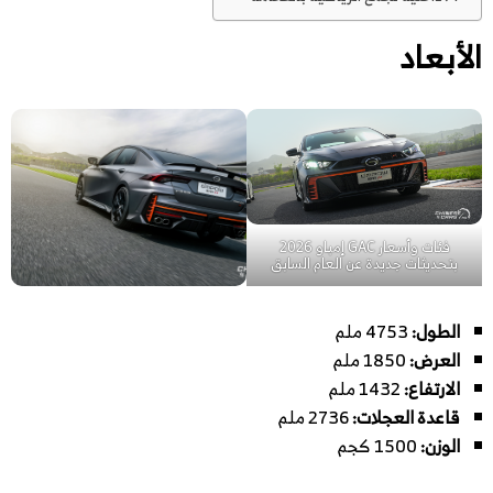
الأبعاد
فئات وأسعار GAC إمباو 2026
بتحديثات جديدة عن العام السابق
الطول:
4753 ملم
العرض:
1850 ملم
الارتفاع:
1432 ملم
قاعدة العجلات:
2736 ملم
الوزن:
1500 كجم