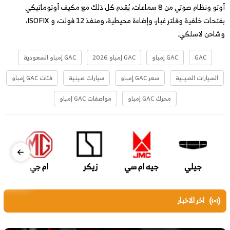
أوتو ونظام صوتي من 8 سماعات، يُقدم كل ذلك مع مكيف أوتوماتيكي
بفتحات خلفية وفلتر غبار، وإضاءة محيطية، ومنفذ 12 فولت، و ISOFIX،
وشاحن لاسلكي.
GAC
GAC إمباو
GAC إمباو 2026
GAC إمباو السعودية
السيارات الصينية
سعر GAC إمباو
سيارات صينية
فئات GAC إمباو
محرك GAC إمباو
مواصفات GAC إمباو
جيلي
جيه ام سي
زيكر
ام جي
اخر الاخبار