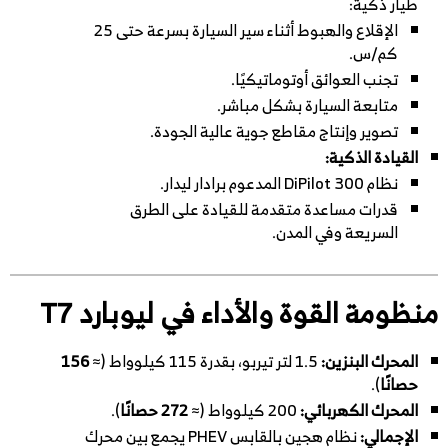
طيار ذكية:
الإقلاع والهبوط أثناء سير السيارة بسرعة حتى 25
كم/س.
تجنب العوائق أوتوماتيكيًا.
متابعة السيارة بشكل مباشر.
تصوير وإنتاج مقاطع جوية عالية الجودة.
القيادة الذكية:
نظام DiPilot 300 المدعوم برادار ليدار.
قدرات مساعدة متقدمة للقيادة على الطرق
السريعة وفي المدن.
منظومة القوة والأداء في ليوبارد T7
المحرك البنزين:
1.5 لتر تيربو، بقدرة 115 كيلوواط (≈
156
حصانًا
).
المحرك الكهربائي:
200 كيلوواط (≈
272 حصانًا
).
الإجمالي:
نظام هجين بالقابس PHEV يجمع بين محرك