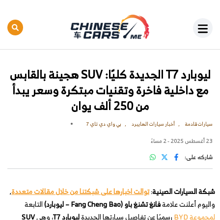
ليوبارد T7 الجديدة كليًا: SUV هجينة بالقابس
مع داخلية فاخرة وتقنيات مبتكرة وسعر يبدأ
من 250 ألف يوان
سيارات قادمة
أخبار سيارات الهايبرد
بي واي دي تاي 7
23 أغسطس 2025 - 2 مساءً
شاركه على:
شبكة السيارات الصينية
:
توالت اخبارها على شبكتنا من خلال مقالات متعددة
,
واليوم أعلنت علامة
فانغ تشنغ باو (Fang Cheng Bao – ليوبارد)
التابعة
لمجموعة BYD
رسميًا عن تفاصيل سيارتها الجديدة
ليوبارد T7
، وهي
SUV