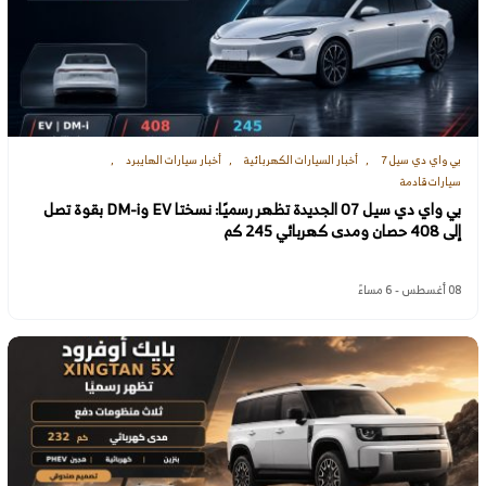
بي واي دي سيل 7
أخبار السيارات الكهربائية
أخبار سيارات الهايبرد
سيارات قادمة
بي واي دي سيل 07 الجديدة تظهر رسميًا: نسختا EV وDM-i بقوة تصل
إلى 408 حصان ومدى كهربائي 245 كم
08 أغسطس - 6 مساءً