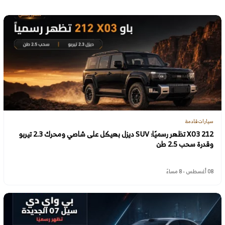
سيارات قادمة
212 X03 تظهر رسميًا: SUV ديزل بهيكل على شاصي ومحرك 2.3 تيربو
وقدرة سحب 2.5 طن
08 أغسطس - 8 مساءً