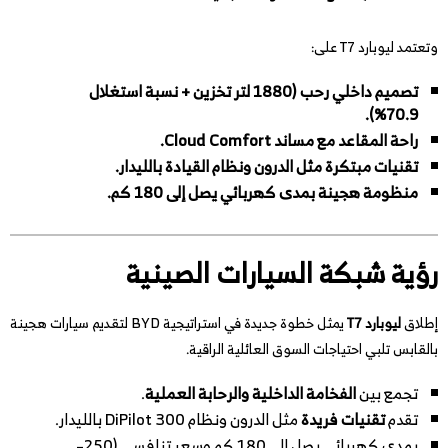
وتعتمد ليوبارد T7 على:
تصميم داخلي رحب (1880 لتر تخزين + نسبة استغلال
70.9%).
راحة المقاعد مع مساند Cloud Comfort.
تقنيات مبتكرة مثل الدرون ونظام القيادة بالليدار.
منظومة هجينة بمدى كهربائي يصل إلى 180 كم.
رؤية شبكة السيارات الصينية
إطلاق
ليوبارد T7
يمثل خطوة جديدة في استراتيجية BYD لتقديم سيارات هجينة
بالقابس تلبي احتياجات السوق العائلية الراقية.
تجمع بين
الفخامة الداخلية والرحابة العملية
.
تقدم
تقنيات فريدة
مثل الدرون ونظام DiPilot 300 بالليدار.
بمدى كهربائي يصل إلى 180 كم وسعر تنافسي (250–