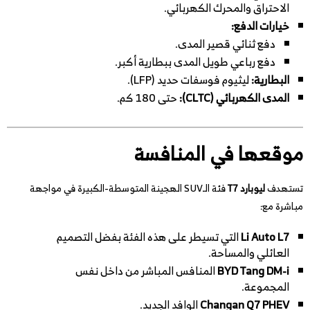
الاحتراق والمحرك الكهربائي.
خيارات الدفع:
دفع ثنائي قصير المدى.
دفع رباعي طويل المدى ببطارية أكبر.
البطارية:
ليثيوم فوسفات حديد (LFP).
المدى الكهربائي (CLTC):
حتى 180 كم.
موقعها في المنافسة
تستهدف
ليوبارد T7
فئة الـSUV الهجينة المتوسطة-الكبيرة في مواجهة
مباشرة مع:
Li Auto L7
التي تسيطر على هذه الفئة بفضل التصميم
العائلي والمساحة.
BYD Tang DM-i
المنافس المباشر من داخل نفس
المجموعة.
Changan Q7 PHEV
الوافد الجديد.