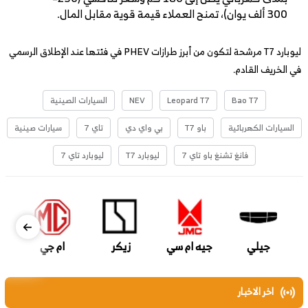
300 ألف يوان)، تمنح العملاء قيمة قوية مقابل المال.
ليوبارد T7 مرشحة لتكون من أبرز طرازات PHEV في فئتها عند الإطلاق الرسمي
في الخريف القادم.
Bao T7
Leopard T7
NEV
السيارات الصينية
السيارات الكهربائية
باو T7
بي واي دي
تاي 7
سيارات صينية
فانغ تشنغ باو تاي 7
ليوبارد T7
ليوبارد تاي 7
جيلي
جيه ام سي
زيكر
ام جي
اخر الاخبار