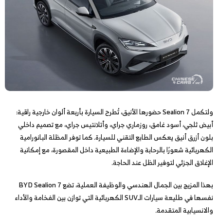
ولتكمل Sealion 7 حضورها الأنيق، تُطرح السيارة بأربعة ألوان خارجية راقية:
أبيض ثلجي، أسود غامق، روزماري جراي، وأتلانتيس جراي، مع تصميم داخلي
بلون أزرق أنيق يعكس الطابع التقني للسيارة. كما توفر المظلة البانورامية
الكهربائية شعورًا بالرحابة والإضاءة الطبيعية داخل المقصورة، مع إمكانية
الإغلاق الجزئي لتوفير الظل عند الحاجة.
بهذا المزيج بين الجمال الهندسي والوظيفة العملية، تضع BYD Sealion 7
نفسها في طليعة سيارات الـSUV الكهربائية التي توازن بين الفخامة والأداء
والانسيابية المتقدمة.