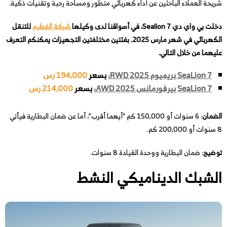
شريحة العملاء الباحثين عن أداء كهربائي متطور ومساحة رحبة وتقنيات ذكية.
دخلت بي واي دي Sealion 7، في أسواقنا لدى وكيلها
شركة الفطيم
للتنقل
الكهربائي في شهر مارس 2025. بفئتين مختلفتين التجهيزات يمكنكم التعرف
عليهما من خلال التالي.
SeaLion 7 بريميوم RWD 2025،
بسعر
194,000 رس
SeaLion 7
بيرفورمانس AWD 2025،
بسعر
214,000 رس
الضمان
: 6 سنوات أو 150,000 كم “أيهما أقرب”، أما عن ضمان البطارية فيأتي
8 سنوات أو 200,000 كم.
توضيح
: ضمان البطارية ووحدة القيادة 8 سنوات.
الشبك الديناميكي النشط