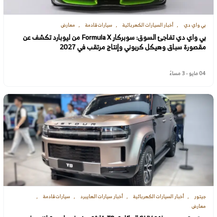
بي واي دي
أخبار السيارات الكهربائية
سيارات قادمة
معارض
بي واي دي تفاجئ السوق: سوبركار Formula X من ليوبارد تكشف عن
مقصورة سباق وهيكل كربوني وإنتاج مرتقب في 2027
04 مايو - 3 مساءً
جيتور
أخبار السيارات الكهربائية
أخبار سيارات الهايبرد
سيارات قادمة
معارض