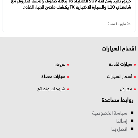
جيتور تعيد رسم فئة SUV العائلية: T8 بثلاثة صفوف ولمسة لاندروفر مع
شانهـاي L10 والسيارة الاختبارية TX يكشف ملامح الجيل القادم
04 مايو - 1 مساءً
اقسام السيارات
سيارات قادمة
عروض
أسعار السيارات
سيارات معدلة
معارض
شروحات ونصائح
روابط مساعدة
سياسة الخصوصية
إسألنا
اتصل بنا