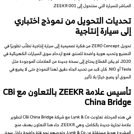
المباشر للسيارة التي ستتحول إلى ZEEKR 001.
تحديات التحويل من نموذج اختباري
إلى سيارة إنتاجية
تحويل ZERO Concept من فكرة تصميمية إلى سيارة إنتاجية تطلّب تطويرًا في
التصنيع وتحديد هوية واضحة للمنتج. فمع ازدحام سوق السيارات الكهربائية في
2020، لم يكن القطاع يحتاج إلى نسخة جديدة من العلامات الموجودة مثل
Tesla أو NIO. كان لابد من تحديد اتجاه دقيق لهذا النموذج حتى لا يضيع في
السوق أو يصبح خيارًا بلا تأثير.
تأسيس علامة ZEEKR بالتعاون مع CBi
China Bridge
في هذه المرحلة، تعاونت Lynk & Co مع شركة CBi China Bridge لتطوير
علامة تجارية جديدة بالكامل، وهي ZEEKR. جاء هذا التعاون بهدف منح
المشروع هوية مستقلة عن Lynk & Co، وتوجيهه نحو فئة واضحة داخل سوق