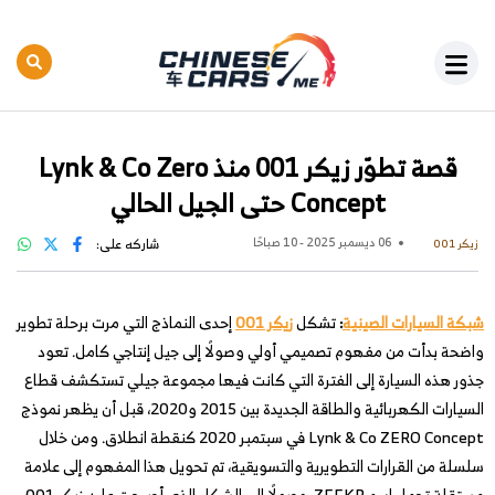
قصة تطوّر زيكر 001 منذ Lynk & Co Zero
Concept حتى الجيل الحالي
06 ديسمبر 2025 - 10 صباحًا
شاركه على:
زيكر 001
شبكة السيارات الصينية
:
تشكل
زيكر 001
إحدى النماذج التي مرت برحلة تطوير
واضحة بدأت من مفهوم تصميمي أولي وصولًا إلى جيل إنتاجي كامل. تعود
جذور هذه السيارة إلى الفترة التي كانت فيها مجموعة جيلي تستكشف قطاع
السيارات الكهربائية والطاقة الجديدة بين 2015 و2020، قبل أن يظهر نموذج
Lynk & Co ZERO Concept في سبتمبر 2020 كنقطة انطلاق. ومن خلال
سلسلة من القرارات التطويرية والتسويقية، تم تحويل هذا المفهوم إلى علامة
مستقلة تحمل اسم ZEEKR، وصولًا إلى الشكل الذي أصبحت عليه زيكر 001