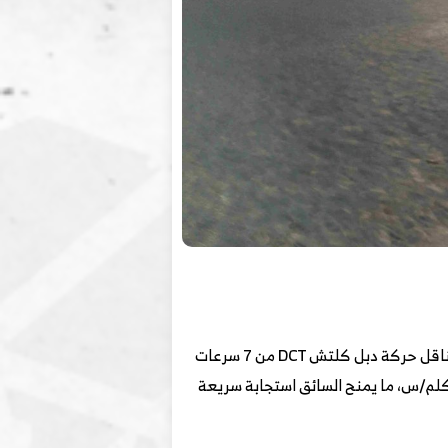
تعتمد بريفيس على محرك بنزين تيربو سعة 2 لتر يولد قوة 215 حصان وعزم دوران يصل إلى 325 نيوتن متر، ويتصل بناقل حركة دبل كلتش DCT من 7 سرعات
ظام دفع أمامي. هذه المنظومة تساعد السيارة على تقديم تسارع يبلغ 6.9 ثانية، مع سرعة قصوى تصل إلى 210 كلم/س، ما يمنح السائق استجابة سريعة