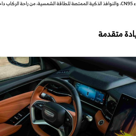
وتعزز فتحات التكييف الخلفية، وفلتر الهواء CN95، والنوافذ الذكية الممتصة للطاقة الشمسية، من
ادة متقدمة