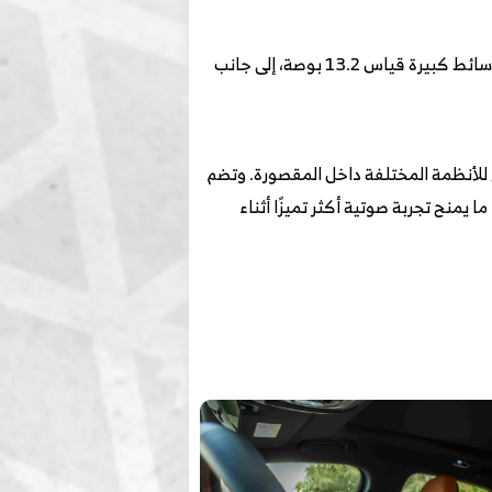
تقدم المقصورة الداخلية مجموعة من التجهيزات التي تركز على الراحة والتقنيات الحديثة، حيث تأتي السيارة بشاشة وسائط كبيرة قياس 13.2 بوصة، إلى جانب
عد على تقديم استجابة أسرع للأنظمة المختلفة داخل المقصورة. وتضم
 في مسند الرأس، ما يمنح تجربة صوتية أكثر تميزًا أثناء