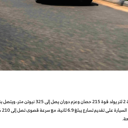
مع ن
عة.