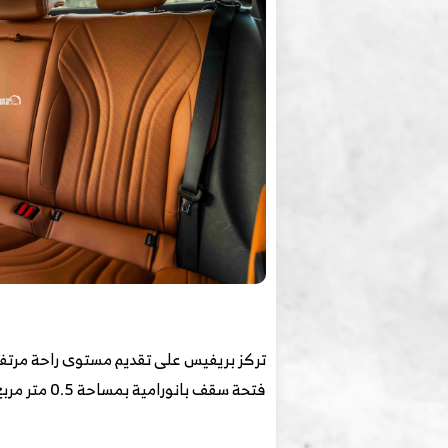
تركز بريفيس على تقديم مستوى راحة مرتفع م
فتحة سقف بانورامية بمساحة 0.5 متر مربع تمنح المقصورة إحساسًا أكبر بالاتساع.