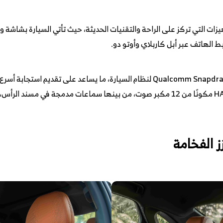
كما تعتمد السيارة على شريحة Qualcomm Snapdragon 8155 لنظام السيارة، ما يسا
بريفيس كذلك نظام صوت HARMAN Infinity مكونًا من 12 مكبر صوت، من بينها سماعات مدمجة
ز الفخامة