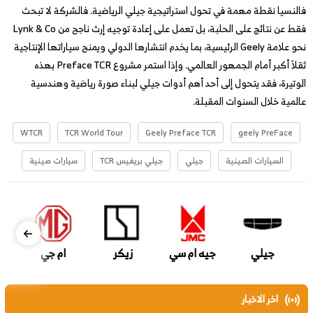
فالنسيا نقطة مهمة في تحول استراتيجية جيلي الرياضية. فالشركة لا تبحث
فقط عن نتائج على الحلبة، بل تعمل على إعادة توجيه إرث ناجح من Lynk & Co
نحو علامة Geely الرئيسية، بما يخدم انتشارها الدولي ويمنح سياراتها الإنتاجية
ثقلاً أكبر أمام الجمهور العالمي. وإذا استمر مشروع Preface TCR بهذه
الوتيرة، فقد يتحول إلى أحد أهم أدوات جيلي لبناء صورة رياضية وهندسية
عالمية خلال السنوات المقبلة.
WTCR
TCR World Tour
Geely Preface TCR
geely PreFace
السيارات الصينية
جيلي
جيلي بريفيس TCR
سيارات صينية
جيلي
جيه ام سي
زيكر
ام جي
اخر الاخبار