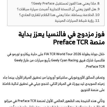
ماذا يعني هذا الفوز لمستقبل Geely Preface؟
هل الفوز يعني أن النسخة التجارية أصبحت سيارة سباقات؟
الخلاصة ببساطة: ماذا يعني هذا الكلام للقارئ العادي؟
رؤية شبكة السيارات الصينية
فوز مزدوج في فالنسيا يعزز بداية
منصة Preface TCR
خلال جولة بطولة FIA TCR World Tour 2026 على حلبة ريكاردو تورمو في
فالنسيا، شارك فريق Geely Cyan Racing بأربع سيارات من طراز Geely
Preface TCR.
وتمكن السائق الأوروغوياني سانتياغو أوروتيا من تحقيق المركز الأول، بينما جاء
زميله السويدي ثيد بيورك في المركز الثاني، لتنجح جيلي في تحقيق ثنائية كاملة
على منصة التتويج.
وتأتي هذه النتيجة بعد الظهور العالمي الأول لمنصة Preface TCR في ميزانو
الإيطالية، ما يمنح المشروع الجديد بداية قوية وسريعة داخل واحدة من أهم