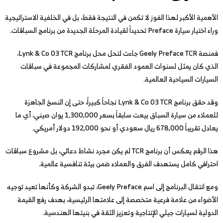
الأهمية الأكبر لهذا الفوز لا تكمن في النتيجة فقط، بل في الخلفية الاستراتيجية
وراء اختيار سيارة Preface تحديداً لقيادة المرحلة الجديدة من برنامج السباقات.
فمنصة Geely Preface TCR جاءت لتحل محل برنامج Lynk & Co 03 TCR،
الذي كان يمثل لسنوات العمود الفقري لمشاركات المجموعة في سباقات
السيارات السياحية العالمية.
وقد حقق برنامج Lynk & Co 03 TCR نجاحاً كبيراً، حتى إن النسخ الجاهزة
للعملاء من سيارة السباق بيعت سابقاً بسعر 1,300,000 يوان صيني، أي ما
يعادل تقريباً 678,000 ريال سعودي أو نحو 192,000 دولار أمريكي.
هذا الرقم يعكس أن برنامج TCR لم يكن مجرد نشاط دعائي، بل مشروع سباقات
احترافي كامل يستهدف الفرق والعملاء ضمن بيئة تنافسية عالمية.
ومع انتقال البرنامج إلى اسم Geely Preface، تبدو الشركة وكأنها تعيد توجيه
الأضواء من علامة فرعية متخصصة إلى علامتها الرئيسية، بهدف رفع القيمة
الدولية لسيارات جيلي الإنتاجية وتعزيز الثقة في بنيتها الهندسية.