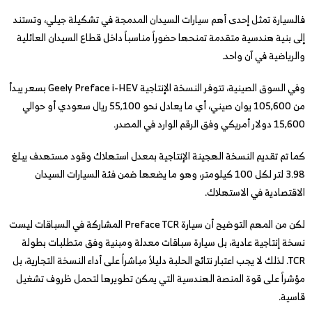
فالسيارة تمثل إحدى أهم سيارات السيدان المدمجة في تشكيلة جيلي، وتستند
إلى بنية هندسية متقدمة تمنحها حضوراً مناسباً داخل قطاع السيدان العائلية
والرياضية في آن واحد.
وفي السوق الصينية، تتوفر النسخة الإنتاجية Geely Preface i-HEV بسعر يبدأ
من 105,600 يوان صيني، أي ما يعادل نحو 55,100 ريال سعودي أو حوالي
15,600 دولار أمريكي وفق الرقم الوارد في المصدر.
كما تم تقديم النسخة الهجينة الإنتاجية بمعدل استهلاك وقود مستهدف يبلغ
3.98 لتر لكل 100 كيلومتر، وهو ما يضعها ضمن فئة السيارات السيدان
الاقتصادية في الاستهلاك.
لكن من المهم التوضيح أن سيارة Preface TCR المشاركة في السباقات ليست
نسخة إنتاجية عادية، بل سيارة سباقات معدلة ومبنية وفق متطلبات بطولة
TCR. لذلك لا يجب اعتبار نتائج الحلبة دليلاً مباشراً على أداء النسخة التجارية، بل
مؤشراً على قوة المنصة الهندسية التي يمكن تطويرها لتحمل ظروف تشغيل
قاسية.