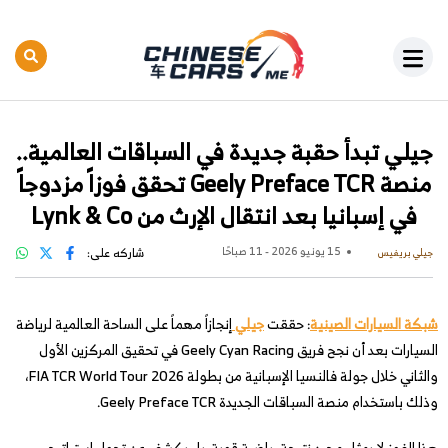
جيلي تبدأ حقبة جديدة في السباقات العالمية..
منصة Geely Preface TCR تحقق فوزاً مزدوجاً
في إسبانيا بعد انتقال الإرث من Lynk & Co
15 يونيو 2026 - 11 صباحًا
شاركه على:
جيلي بريفيس
شبكة السيارات الصينية
: حققت
جيلي
إنجازاً مهماً على الساحة العالمية لرياضة
السيارات بعد أن نجح فريق Geely Cyan Racing في تحقيق المركزين الأول
والثاني خلال جولة فالنسيا الإسبانية من بطولة FIA TCR World Tour 2026،
وذلك باستخدام منصة السباقات الجديدة Geely Preface TCR.
هذا الفوز لا يمثل مجرد نتيجة رياضية قوية، بل يكشف عن تحول استراتيجي