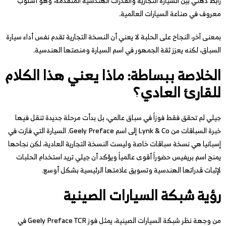
رابط ذهني بين السيارة التجارية والقدرات الهندسية المتقدمة، وهو أسلوب
معروف في صناعة السيارات العالمية.
بمعنى آخر، النجاح على الحلبة لا يعني أن النسخة التجارية تقدم نفس أداء سيارة
السباق، لكنه يعزز ثقة الجمهور في اسم السيارة ومنصتها الهندسية.
الخلاصة ببساطة: ماذا يعني هذا الكلام
للقارئ العادي؟
جيلي لم تحقق فقط فوزاً في سباق عالمي، بل بدأت مرحلة جديدة تنقل فيها
خبرة السباقات من Lynk & Co إلى اسم Geely Preface. السيارة التي فازت في
إسبانيا هي نسخة سباقات خاصة وليست النسخة التجارية العادية، لكن نجاحها
يمنح اسم بريفيس حضوراً أقوى عالمياً ويؤكد أن جيلي تريد استخدام الحلبات
لإثبات قدراتها الهندسية وتسويق علامتها الرئيسية بشكل أوسع.
رؤية شبكة السيارات الصينية
من وجهة نظر شبكة السيارات الصينية، يمثل فوز Geely Preface TCR في