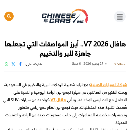
هافال V7 2026.. أبرز المواصفات التي تجعلها
جاهزة للبر والتخييم
27 يونيو 2026 - 6 مساءً
شاركه على:
هافال V7
شبكة السيارات الصينية
:
مع تزايد شعبية الرحلات البرية والتخييم في السعودية،
يبحث الكثير من السائقين عن سيارة تجمع بين الراحة اليومية والقدرة على
التعامل مع التضاريس المختلفة. وتأتي
هافال V7
كواحدة من سيارات SUV التي
صُممت لتلبية هذه المتطلبات، حيث تجمع بين نظام دفع رباعي متطور
وتجهيزات مخصصة للمغامرات، إلى جانب مستويات جيدة من الراحة والتقنيات
الحديثة.
فهل تصلح هافال V7 للبر والتخييم؟ نستعرض أبرز المواصفات التي تدعم ذلك.