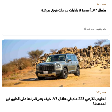
هافال V7
هافال V7.. أهمية 8 رادارات موجات فوق صوتية
20 يونيو - 10 صباحًا
هافال V7
الخلوص الأرضي 223 ملم في هافال V7.. كيف يعزز قدراتها على الطرق غير
الممهدة؟