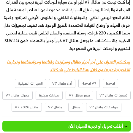
إذا كنت تبحث عن هافال V7 للبر أو عن سيارة للرحلات البرية تجمع بين القدرات
الميدانية والراحة اليومية، فإن السيارة تقدم مجموعة من العناصر المهمة مثل
نظام الدفع الرباعي الذكي، والديفلوك الخلفي، والخلوص الأرضي المرتفع، وقدرة
خوض المياه، وأوضاع القيادة المتعددة للطرق الوعرة. كما تضيف تجهيزات مثل
منفذ الكهرباء 220 فولت، وسلة السقف، والسلم الخلفي قيمة عملية لمحبي
التخييم والاستكشاف، ما يجعل هافال V7 خياراً جديراً بالاهتمام ضمن فئة SUV
للتخييم والرحلات البرية في السعودية.
يمكنكم التعرف على أخر أخبار هافال وسيارتها وفئاتها ومواصفاتها وتجاربنا
التفصيلية عليها من خلال هذا الرابط على شبكتنا.
haval
Haval V7
أداء هافال V7
السيارات الصينية
تجهيزات هافال V7
سعر هافال V7
سيارات صينية
محرك هافال V7
مواصفات هافال V7
هافال
هافال V7
هافال V7 2026
أطلب تمويل أو تجربة السيارة الأن