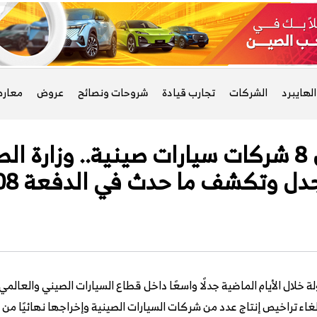
لهايبرد
الشركات
تجارب قيادة
شروحات ونصائح
عروض
معار
حقيقة إلغاء تراخيص 8 شركات سيارات صينية.. و
دل وتكشف ما حدث في الدفعة 408
لة خلال الأيام الماضية جدلًا واسعًا داخل قطاع السيارات الصيني والعالمي 
غاء تراخيص إنتاج عدد من شركات السيارات الصينية وإخراجها نهائيًا من