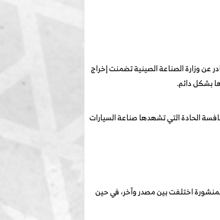
كبات على الطرق” الصادر عن وزارة الصناعة الصينية تضمنت إخراج
ا بشكل دائم.
نافسة الحادة التي تشهدها صناعة السيارات
عية أسماء عدة شركات ضمن الجدل المرتبط بالدفعة 408، إلا أن القوائم المنشورة اختلفت بين مصدر وآخر، في حين