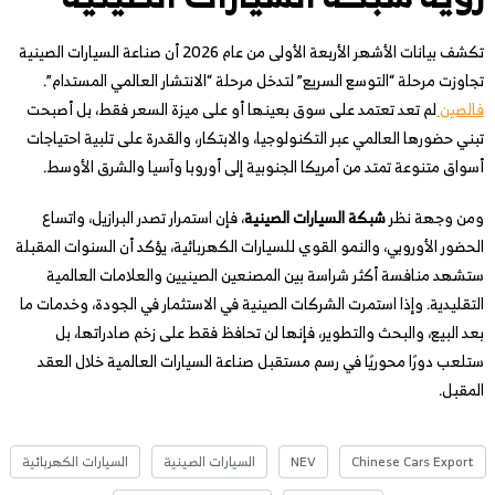
تكشف بيانات الأشهر الأربعة الأولى من عام 2026 أن صناعة السيارات الصينية
تجاوزت مرحلة “التوسع السريع” لتدخل مرحلة “الانتشار العالمي المستدام”.
فالصين
لم تعد تعتمد على سوق بعينها أو على ميزة السعر فقط، بل أصبحت
تبني حضورها العالمي عبر التكنولوجيا، والابتكار، والقدرة على تلبية احتياجات
أسواق متنوعة تمتد من أمريكا الجنوبية إلى أوروبا وآسيا والشرق الأوسط.
ومن وجهة نظر
شبكة السيارات الصينية
، فإن استمرار تصدر البرازيل، واتساع
الحضور الأوروبي، والنمو القوي للسيارات الكهربائية، يؤكد أن السنوات المقبلة
ستشهد منافسة أكثر شراسة بين المصنعين الصينيين والعلامات العالمية
التقليدية. وإذا استمرت الشركات الصينية في الاستثمار في الجودة، وخدمات ما
بعد البيع، والبحث والتطوير، فإنها لن تحافظ فقط على زخم صادراتها، بل
ستلعب دورًا محوريًا في رسم مستقبل صناعة السيارات العالمية خلال العقد
المقبل.
Chinese Cars Export
NEV
السيارات الصينية
السيارات الكهربائية