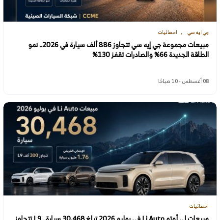
جي ايه سي
احصائيات
مبيعات مجموعة جي إيه سي تتجاوز 886 ألف سيارة في 2026.. نمو
الطاقة الجديدة 66% والصادرات تقفز 130%
08 أغسطس - 10 صباحًا
احصائيات
مبيعات لي أوتو Li Auto في يوليو 2026 تبلغ 30,468 سيارة.. L9 تتجاوز