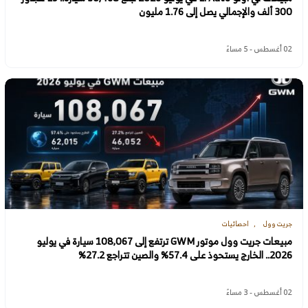
300 ألف والإجمالي يصل إلى 1.76 مليون
02 أغسطس - 5 مساءً
جريت وول
احصائيات
مبيعات جريت وول موتور GWM ترتفع إلى 108,067 سيارة في يوليو
2026.. الخارج يستحوذ على 57.4% والصين تتراجع 27.2%
02 أغسطس - 3 مساءً