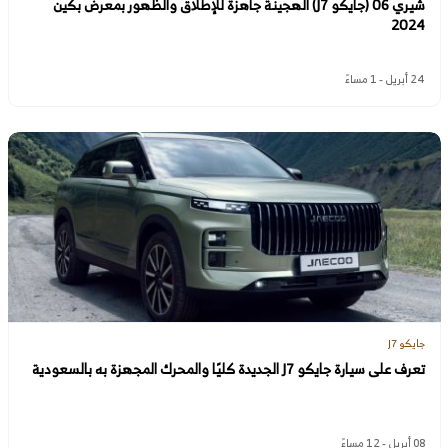
شيري 06 (جايكو J7) الهجينة جاهزة للإطلاق والظهور بمعرض بكين
2024
24 أبريل - 1 مساءً
جايكو J7
تعرف على سيارة جايكو J7 الجديدة كليًا والمحرك المجهزة به بالسعودية
08 أبريل - 12 مساءً