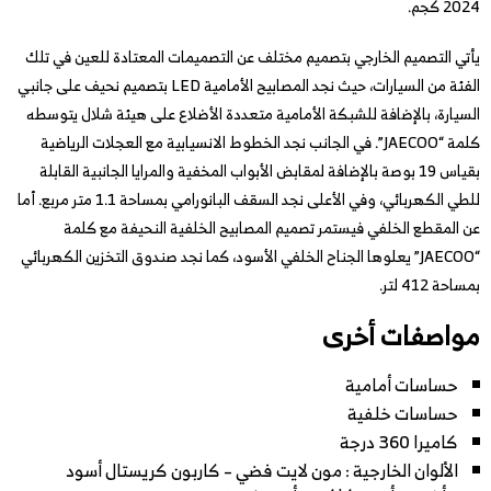
2024 كجم.
يأتي التصميم الخارجي بتصميم مختلف عن التصميمات المعتادة للعين في تلك
الفئة من السيارات، حيث نجد المصابيح الأمامية LED بتصميم نحيف على جانبي
السيارة، بالإضافة للشبكة الأمامية متعددة الأضلاع على هيئة شلال يتوسطه
كلمة “JAECOO”. في الجانب نجد الخطوط الانسيابية مع العجلات الرياضية
بقياس 19 بوصة بالإضافة لمقابض الأبواب المخفية والمرايا الجانبية القابلة
للطي الكهربائي، وفي الأعلى نجد السقف البانورامي بمساحة 1.1 متر مربع. أما
عن المقطع الخلفي فيستمر تصميم المصابيح الخلفية النحيفة مع كلمة
“JAECOO” يعلوها الجناح الخلفي الأسود، كما نجد صندوق التخزين الكهربائي
بمساحة 412 لتر.
مواصفات أخرى
حساسات أمامية
حساسات خلفية
كاميرا 360 درجة
الألوان الخارجية : مون لايت فضي – كاربون كريستال أسود