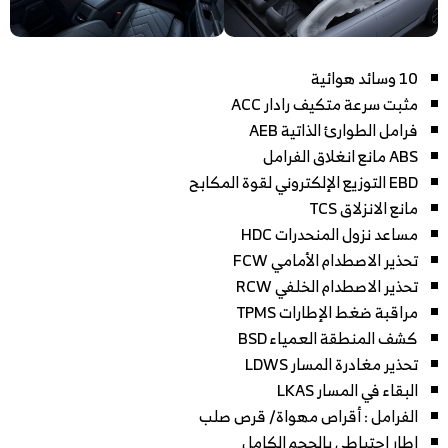
10 وسائد هوائية
مثبت سرعة متكيف رادار ACC
فرامل الطوارئ الذاتية AEB
ABS مانع انغلاق الفرامل
EBD التوزيع الإلكتروني لقوة المكابح
مانع الانزلاق TCS
مساعد نزول المنحدرات HDC
تحذير الاصطدام الأمامي FCW
تحذير الاصطدام الخلفي RCW
مراقبة ضغط الإطارات TPMS
كشف المنطقة العمياء BSD
تحذير مغادرة المسار LDWS
البقاء في المسار LKAS
الفرامل : أقراص مهواة/ قرص صلب
إطار احتياطي بالحجم الكامل