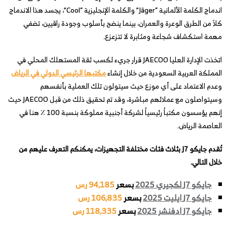
اندماج الكلمة الألمانية “Jäger” والكلمة الإنجليزية “Cool”، يجسد هذا الاندماج
كلاً من الطرق الوعرة والعمران، بينما ينضح بأسلوب وجودة راقيين، تضفي
مهمة استكشاف شجاعة ومثابرة لا تتزعزع.
اتخذت الإدارة العليا JAECOO قرار جريء لكسب ثقة المستهلك المحلي في
المملكة العربية السعودية من خلال إنشاء
مكتبها الرئيسي الدولي في الرياض
وعدم الاعتماد على أي موزع حيث سيتولون تلك العملية بأنفسهم
وسيتواصلون مع عملائهم مباشرة، وقد تم تحقيق ذلك من قبل JAECOO حيث
إنهم يؤسسون مكتباُ رئيسياُ لشركة أجنبية مملوكة بنسبة 100 ٪ هنا في
العاصمة الرياض.
تُقدم جايكو J7 بثلاث فئات مختلفة التجهيزات، يمكنكم التعرف عليهم من
خلال التالي.
جايكو J7 لكجيري 2025
بسعر
94,185 رس
جايكو J7 ايليت 2025
بسعر
106,835 رس
جايكو J7 ادفنشر 2025
بسعر
118,335 رس