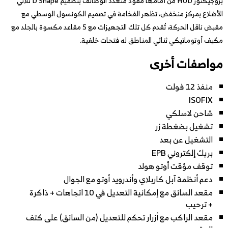
بروجيكتور HUD من أمامها مقود متعدد الوظائف بتصميم D Shape ثلاثي
الأضلاع بمركز منخفض، تظهر الفخامة في تصميم الكونسول الوسطي مع
مقبض ناقل الحركة، تُقدم كل تلك التجهيزات مع 5 مقاعد مكسوة بالجلد مع
مكيف أوتوماتيكي ثنائي المناطق له فتحات خلفية.
مواصفات أخرى
منفذ 12 فولت
ISOFIX
شاحن لاسلكي
تشغيل بضغطة زر
التشغيل عن بعد
بريك إلكتروني EPB
توقف مؤقت أوتو هولد
دعم أنظمة آبل كاربلاي وأندرويد أوتو مع الجوال
مقعد السائق مع إمكانية التعديل في 10 اتجاهات + ذاكرة
+ ترحيب
مقعد الراكب مع أزرار تحكم للتعديل (من السائق) على كتف