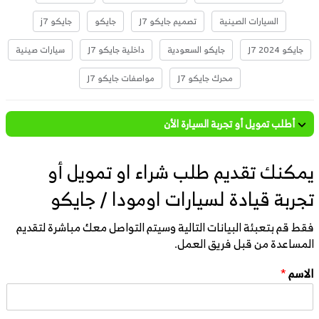
السيارات الصينية
تصميم جايكو J7
جايكو
جايكو j7
جايكو J7 2024
جايكو السعودية
داخلية جايكو J7
سيارات صينية
محرك جايكو J7
مواصفات جايكو J7
أطلب تمويل أو تجربة السيارة الأن
يمكنك تقديم طلب شراء او تمويل أو
تجربة قيادة لسيارات اومودا / جايكو
فقط قم بتعبئة البيانات التالية وسيتم التواصل معك مباشرة لتقديم
المساعدة من قبل فريق العمل.
الاسم
*