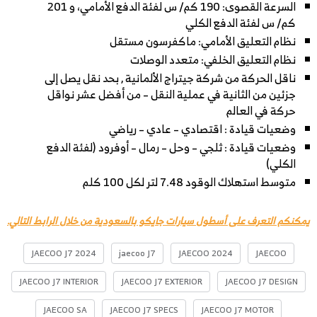
السرعة القصوى: 190 كم/ س لفئة الدفع الأمامي، و 201
كم/ س لفئة الدفع الكلي
نظام التعليق الأمامي: ماكفرسون مستقل
نظام التعليق الخلفي: متعدد الوصلات
ناقل الحركة من شركة جيتراج الألمانية , بحد نقل يصل إلى
جزئين من الثانية في عملية النقل – من أفضل عشر نواقل
حركة في العالم
وضعيات قيادة : اقتصادي – عادي – رياضي
وضعيات قيادة : ثلجي – وحل – رمال – أوفرود (لفئة الدفع
الكلي)
متوسط استهلاك الوقود 7.48 لتر لكل 100 كلم
يمكنكم التعرف على أسطول سيارات جايكو بالسعودية من خلال الرابط التالي.
JAECOO J7 2024
jaecoo J7
JAECOO 2024
JAECOO
JAECOO J7 INTERIOR
JAECOO J7 EXTERIOR
JAECOO J7 DESIGN
JAECOO SA
JAECOO J7 SPECS
JAECOO J7 MOTOR