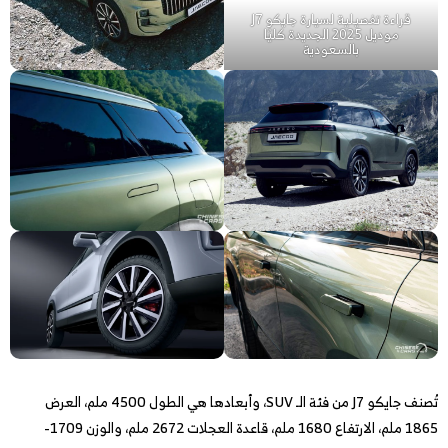
قراءة تفصيلية لسيارة جايكو J7
موديل 2025 الجديدة كليًا
بالسعودية
تُصنف جايكو J7 من فئة الـ SUV، وأبعادها هي الطول 4500 ملم، العرض
1865 ملم، الارتفاع 1680 ملم، قاعدة العجلات 2672 ملم، والوزن 1709-