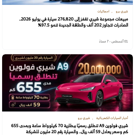
شيري برو
احصائيات
مبيعات مجموعة شيري تقفز إلى 276,820 سيارة في يوليو 2026..
الصادرات تتجاوز 202 ألف والطاقة الجديدة تنمو 97.5%
01 أغسطس - 7 مساءً
أخبار السيارات الكهربائية
شيري برو
شيري فولوين A9 تنطلق رسميًا ببطارية 70 كيلوواط ساعة وبمدى 655
كم وسعر يعادل 59 ألف ريال.. والسيارة رقم 20 مليون للشركة