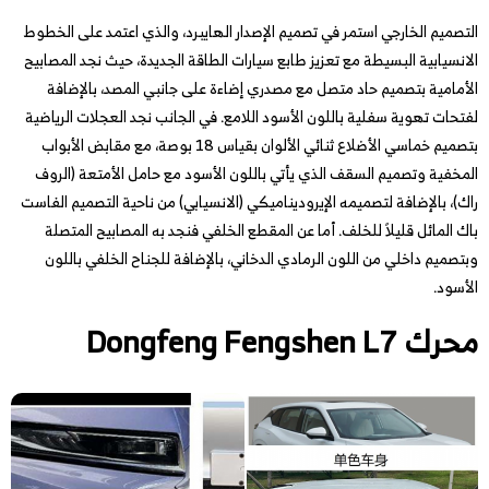
التصميم الخارجي استمر في تصميم الإصدار الهايبرد، والذي اعتمد على الخطوط
الانسيابية البسيطة مع تعزيز طابع سيارات الطاقة الجديدة، حيث نجد المصابيح
الأمامية بتصميم حاد متصل مع مصدري إضاءة على جانبي المصد، بالإضافة
لفتحات تهوية سفلية باللون الأسود اللامع. في الجانب نجد العجلات الرياضية
بتصميم خماسي الأضلاع ثنائي الألوان بقياس 18 بوصة، مع مقابض الأبواب
المخفية وتصميم السقف الذي يأتي باللون الأسود مع حامل الأمتعة (الروف
راك)، بالإضافة لتصميمه الإيروديناميكي (الانسيابي) من ناحية التصميم الفاست
باك المائل قليلاً للخلف. أما عن المقطع الخلفي فنجد به المصابيح المتصلة
وبتصميم داخلي من اللون الرمادي الدخاني، بالإضافة للجناح الخلفي باللون
الأسود.
محرك Dongfeng Fengshen L7