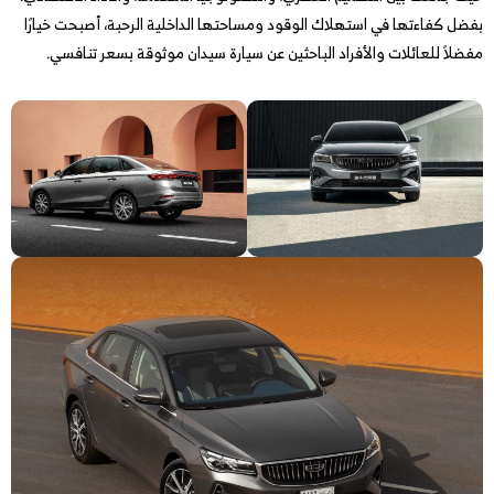
بفضل كفاءتها في استهلاك الوقود ومساحتها الداخلية الرحبة، أصبحت خيارًا
مفضلاً للعائلات والأفراد الباحثين عن سيارة سيدان موثوقة بسعر تنافسي.