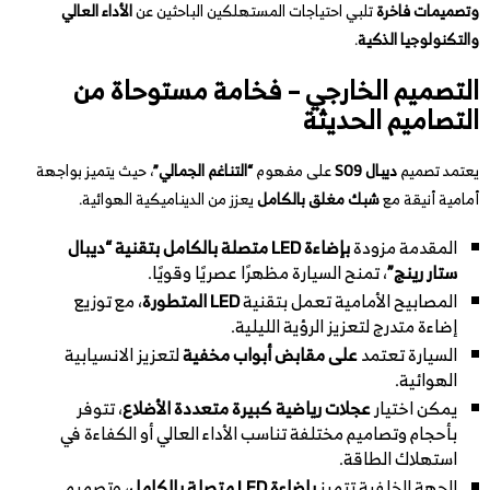
وتصميمات فاخرة
تلبي احتياجات المستهلكين الباحثين عن
الأداء العالي
والتكنولوجيا الذكية
.
التصميم الخارجي – فخامة مستوحاة من
التصاميم الحديثة
يعتمد تصميم
ديبال S09
على مفهوم
“التناغم الجمالي”
، حيث يتميز بواجهة
أمامية أنيقة مع
شبك مغلق بالكامل
يعزز من الديناميكية الهوائية.
المقدمة مزودة
بإضاءة LED متصلة بالكامل بتقنية “ديبال
ستار رينج”
، تمنح السيارة مظهرًا عصريًا وقويًا.
المصابيح الأمامية تعمل بتقنية
LED المتطورة
، مع توزيع
إضاءة متدرج لتعزيز الرؤية الليلية.
السيارة تعتمد
على مقابض أبواب مخفية
لتعزيز الانسيابية
الهوائية.
يمكن اختيار
عجلات رياضية كبيرة متعددة الأضلاع
، تتوفر
بأحجام وتصاميم مختلفة تناسب الأداء العالي أو الكفاءة في
استهلاك الطاقة.
الجهة الخلفية تتميز
بإضاءة LED متصلة بالكامل
، وتصميم