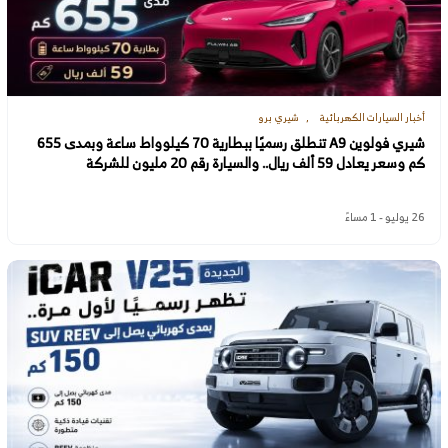
أخبار السيارات الكهربائية
شيري برو
شيري فولوين A9 تنطلق رسميًا ببطارية 70 كيلوواط ساعة وبمدى 655
كم وسعر يعادل 59 ألف ريال.. والسيارة رقم 20 مليون للشركة
26 يوليو - 1 مساءً