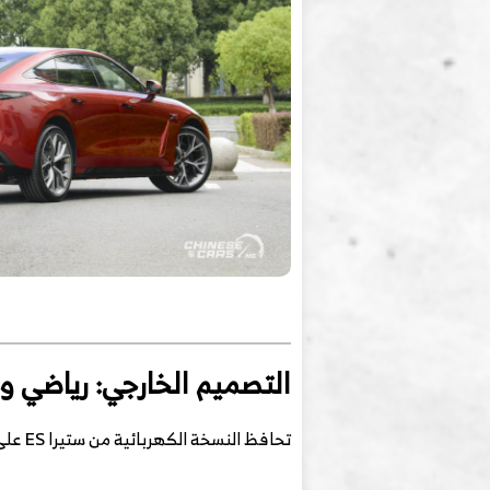
التصميم الخارجي: رياضي و
تحافظ النسخة الكهربائية من ستيرا ES على التصميم الأنيق والرياضي للنسخة الهجينة، مع عناصر هوية كهربائية: