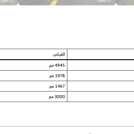
القياس
4945 مم
1978 مم
1467 مم
3000 مم