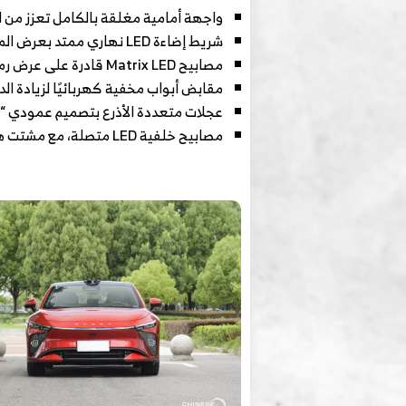
واجهة أمامية مغلقة بالكامل تعزز من ال
شريط إضاءة LED نهاري ممتد بعرض المقدمة.
مصابيح Matrix LED قادرة على عرض رموز وتوقيعات ضوئية ديناميكية.
مقابض أبواب مخفية كهربائيًا لزيادة الد
عجلات متعددة الأذرع بتصميم عمودي “X”، مع
مصابيح خلفية LED متصلة، مع مشتت هواء بلون مزدوج لإحساس رياضي.