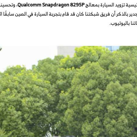
يسية تزويد السيارة بمعالج
Qualcomm Snapdragon 8295P
، وتحسينا
باعي بمدى يصل إلى 710 كم, والجدير بالذكر أن فريق شبكتنا كان قد قام بتجربة السيارة في الصي
نا باليوتيوب.