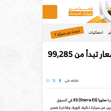
تبحث عن سيارة ؟
ض
احصائيات
إكسيد ستيرا ES الكهربائية 2025: رسمياً في الصين بأسعار تبدأ من 99,285
شاركه على:
رة
ستيرا ES (Sterra ES)
في السوق
ثين عن سيارة ذكية، قوية، وفاخرة ضمن