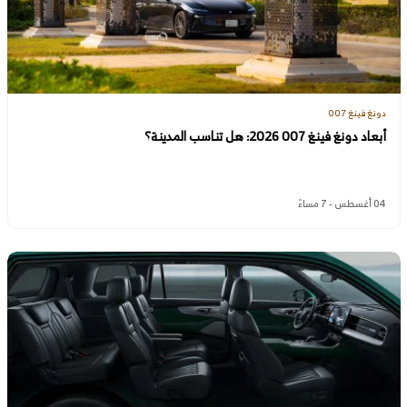
دونغ فينغ 007
أبعاد دونغ فينغ 007 2026: هل تناسب المدينة؟
04 أغسطس - 7 مساءً