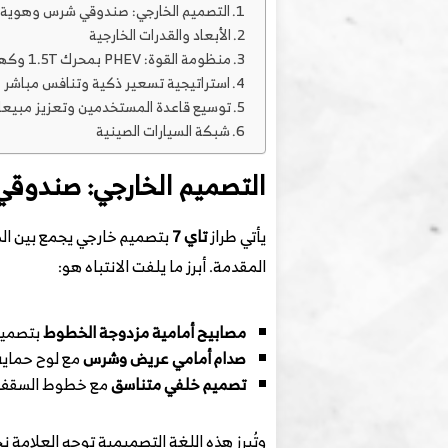
التصميم الخارجي: صندوقي شرس وهوية 
الأبعاد والقدرات الخارجية
منظومة القوة: PHEV بمحرك 1.5T وكهرباء قوية
استراتيجية تسعير ذكية وتنافس مباشر
توسيع قاعدة المستخدمين وتعزيز مبيع
شبكة السيارات الصينية
التصميم الخارجي: صندوق
يأتي طراز
تاي 7
بتصميم خارجي يجمع بين الصل
المقدمة. أبرز ما يلفت الانتباه هو:
مصابيح أمامية مزدوجة الخطوط
بتصميم 
صدام أمامي عريض وشرس
مع لوح حماية 
تصميم خلفي متناسق
مع خطوط السقف الج
وتُبرز هذه اللغة التصميمية توجه العلامة ن