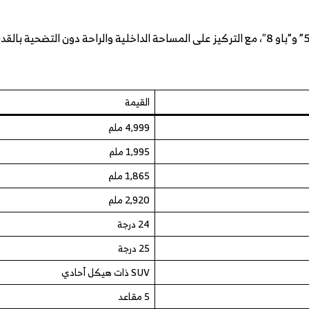
القيمة
4,999 ملم
1,995 ملم
1,865 ملم
2,920 ملم
24 درجة
25 درجة
SUV ذات هيكل أحادي
5 مقاعد