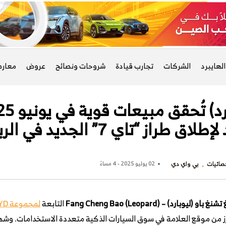
لهايبرد
الشركات
تجارب قيادة
شروحات ونصائح
عروض
معار
راز “تاي 7” الجديد في الربع الرابع
صائيات
بي واي دي
02 يوليو 2025 - 4 مساءً
غ باو (ليوبارد) – Fang Cheng Bao (Leopard)
التابعة
لمجموعة BYD
عزز من موقع العلامة في سوق السيارات الذكية متعددة الاستخدامات. وشه