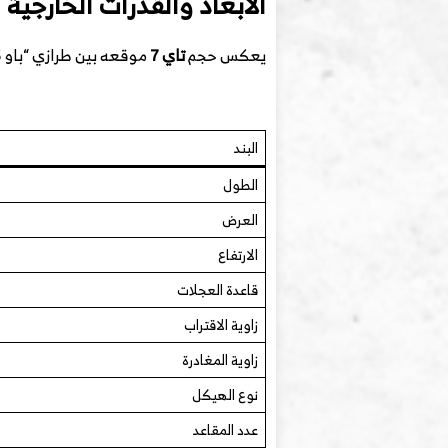
الأبعاد والقدرات الخارجية
يعكس حجم
تاي 7
موقعه بين طرازي “باو 5” و”باو 8″، مع التركيز على المساحة الداخلية والراحة دون التضحية بالقدرات الميدانية:
البند
الطول
العرض
الارتفاع
قاعدة العجلات
زاوية الاقتراب
زاوية المغادرة
نوع الهيكل
عدد المقاعد