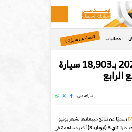
تبحث عن سيارة ؟
ض
احصائيات
فانغ تشنغ باو (ليوبارد) تُحقق مبيعات قوية في يونيو 2025 بـ18,903 سيارة
شاركه على:
رسميًا عن نتائج مبيعاتها لشهر يونيو
د طراز
تاي 3 (
ليوبارد
3)
أكبر مساهمة في