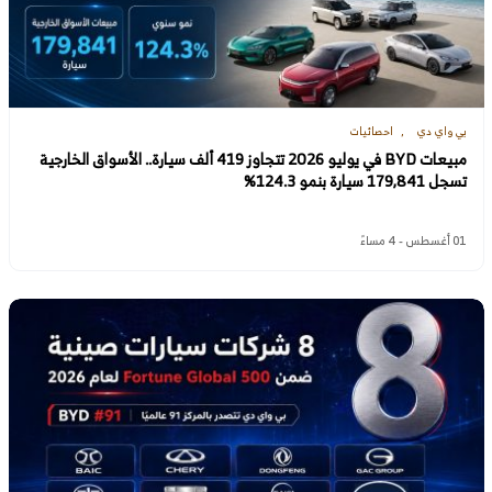
بي واي دي
احصائيات
مبيعات BYD في يوليو 2026 تتجاوز 419 ألف سيارة.. الأسواق الخارجية
تسجل 179,841 سيارة بنمو 124.3%
01 أغسطس - 4 مساءً