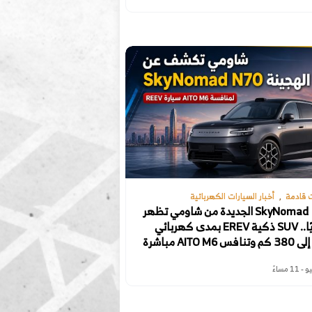
 قادمة
أخبار السيارات الكهربائية
SkyNomad N70 الجديدة من شاومي تظهر
رسميًا.. SUV ذكية EREV بمدى كهربائي
س AITO M6 مباشرة