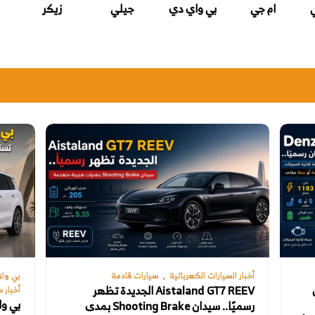
ي
ام جي
بي واي دي
جيلي
زيكر
أخبار السيارات الكهربائية
سيارات قادمة
بي وا
ن
Aistaland GT7 REEV الجديدة تظهر
أخبار س
رسميًا.. سيدان Shooting Brake بمدى