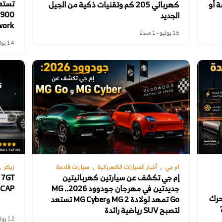
 أو
كهربائي 205 كم وتقنيات ذكية من الجيل
الجديد
work
15 يوليو - 1 مساءً
14 يوليو - 9 صباحًا
ام جي
أخبار السيارات الكهربائية
سيارات قادمة
زيكر
إم جي تكشف عن سيارتين كهربائيتين
جديدتين في مهرجان جودوود 2026.. MG
ro NCAP
توحى من Tang L ومحرك
Go تمهد لولادة MG 2 وMG Cyber تستعد
40 حصان مع خيار 5 أو 7
لتصبح SUV رياضية رائدة
12 يوليو - 9 صباحًا