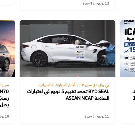
13 يوليو - 12 مساءً
بي واي دي سيل EV
أخبار السيارات الكهربائية
سيارات
..
BYD SEAL تحصد تقييم 5 نجوم في اختبارات
 إلى 150
السلامة ASEAN NCAP
يصل إلى 380 كم وتناف
11 يوليو - 5 مساءً
10 يوليو - 11 مساءً