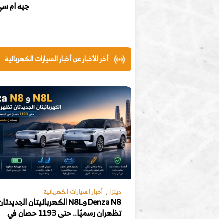
جيه ام س
أخر الأخبار عن أخبار السيارات الكهربائية
دينزا
أخبار السيارات الكهربائية
Denza N8 وN8L الكهربائيتان الجديدتا
تظهران رسميًا.. حتى 1193 حصان في