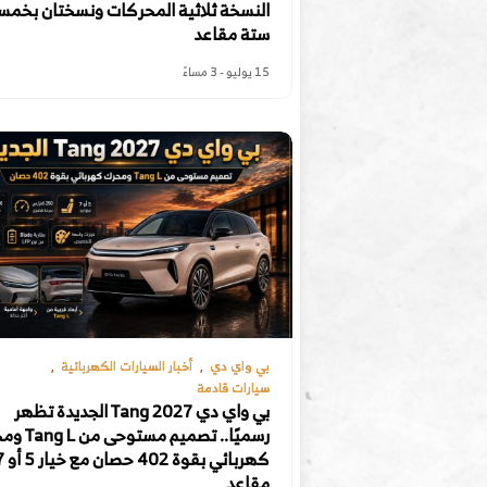
النسخة ثلاثية المحركات ونسختان بخمسة
ستة مقاعد
15 يوليو - 3 مساءً
بي واي دي
أخبار السيارات الكهربائية
سيارات قادمة
بي واي دي Tang 2027 الجديدة تظهر
رسميًا.. تصميم مس
كهربائي بقوة 2
مقاعد