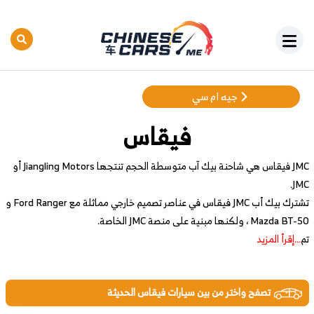
جيه ام سي
فيقاس
JMC فيقاس هي شاحنة بيك آب متوسطة الحجم تنتجها Jiangling Motors أو
JMC.
تشترك بيك أب JMC فيقاس في عناصر تصميم خارجي مماثلة مع Ford Ranger و
Mazda BT-50 ، ولكنها مبنية على منصة JMC الخاصة.
تم
...إقرأ المزيد
تصفح واختر من بين سيارات فيقاس الحديثة